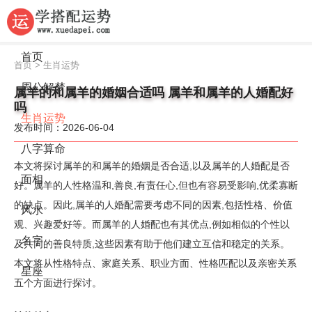
首页
首页
>
生肖运势
周公解梦
属羊的和属羊的婚姻合适吗 属羊和属羊的人婚配好
吗
生肖运势
发布时间：2026-06-04
八字算命
本文将探讨属羊的和属羊的婚姻是否合适,以及属羊的人婚配是否
面相
好。属羊的人性格温和,善良,有责任心,但也有容易受影响,优柔寡断
的缺点。因此,属羊的人婚配需要考虑不同的因素,包括性格、价值
风水
观、兴趣爱好等。而属羊的人婚配也有其优点,例如相似的个性以
名字
及共同的善良特质,这些因素有助于他们建立互信和稳定的关系。
本文将从性格特点、家庭关系、职业方面、性格匹配以及亲密关系
星座
五个方面进行探讨。