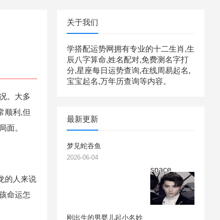
关于我们
学搭配运势网拥有专业的十二生肖,生
辰八字算命,姓名配对,免费测名字打
分,星座每日运势查询,在线周易起名,
宝宝起名,万年历查询等内容。
情况。大多
常顺利,但
最新更新
的局面。
梦见蛇吞鱼
2026-06-04
space
龙的人来说
男孩命运怎
刚出生的男婴儿起小名妙