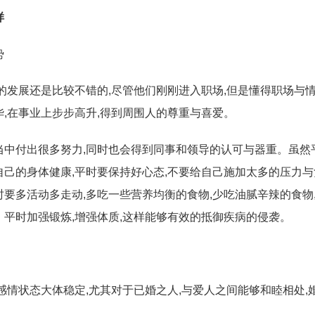
样
势
上的发展还是比较不错的,尽管他们刚刚进入职场,但是懂得职场与
华,在事业上步步高升,得到周围人的尊重与喜爱。
当中付出很多努力,同时也会得到同事和领导的认可与器重。虽然
自己的身体健康,平时要保持好心态,不要给自己施加太多的压力
时要多活动多走动,多吃一些营养均衡的食物,少吃油腻辛辣的食物
。平时加强锻炼,增强体质,这样能够有效的抵御疾病的侵袭。
年的感情状态大体稳定,尤其对于已婚之人,与爱人之间能够和睦相处,