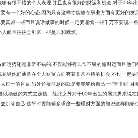
能够有很不错的个人表现,并且也有很好的财运和机会,对于00年
要有一个好的心态,因为只有这样才能够在事业方面有更好的发展
也要真诚一些而且说话做事的时候一定要谨慎一些千万不要说一
小人而且往往会引来一些是非和麻烦。
富方面运势还是非常不错的,不仅能够有非常不错的偏财运而且他们
属龙男他们通常在个人财富方面有着非常不错的机会,不过一定要
太过于的盲目,另外还要注意的就是要能够给自己一些时间而且
,要以稳健的方式去赚钱。除此之外对于00年出生的属龙男来说在
去沉淀自己,这平时要能够多琢磨一些理财方面的知识这样能够