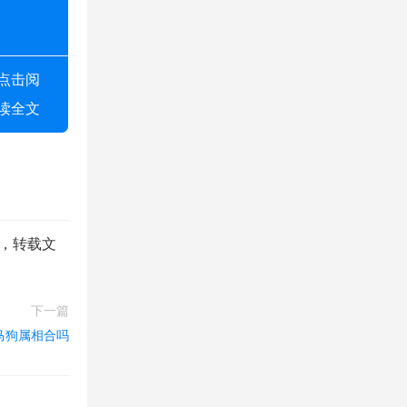
点击阅
读全文
有，转载文
。
下一篇
马狗属相合吗