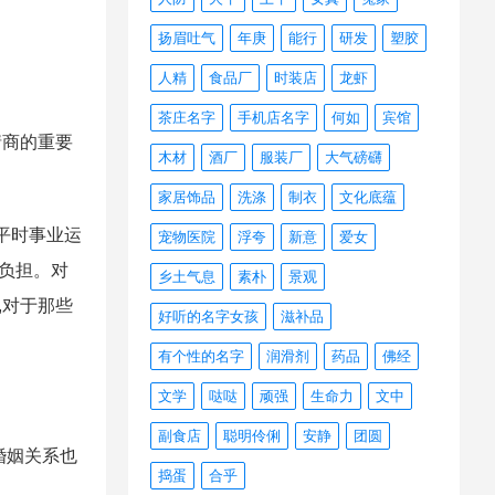
扬眉吐气
年庚
能行
研发
塑胶
人精
食品厂
时装店
龙虾
茶庄名字
手机店名字
何如
宾馆
情商的重要
木材
酒厂
服装厂
大气磅礴
家居饰品
洗涤
制衣
文化底蕴
平时事业运
宠物医院
浮夸
新意
爱女
与负担。对
乡土气息
素朴
景观
,对于那些
好听的名字女孩
滋补品
有个性的名字
润滑剂
药品
佛经
文学
哒哒
顽强
生命力
文中
副食店
聪明伶俐
安静
团圆
婚姻关系也
捣蛋
合乎