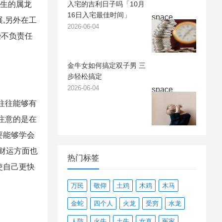
出生的属龙
入宅的吉利日子吗「10月
16日入宅最佳时间」
space
,另外在工
2026-06-04
些不负责任
金牛女如何搞定双子男 三
步轻松搞定
2026-06-04
space
往往能够有
注意的是在
要能够学会
财运方面也
热门标签
使自己更快
万民
敬仰
土鸡
木鸡
木马
金蛇
四个人
火龙
受穷
水龙
人防
火牛
土牛
女真
冤家