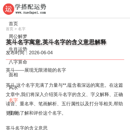
首页
首页
>
名字
周公解梦
英斗名字寓意,英斗名字的含义意思解释
生肖运势
发布时间：2026-06-04
八字算命
英斗——展现无限潜能的名字
面相
英斗,这个名字充满了力量与**,蕴含着深远的寓意。在这篇
风水
文章中,我们将深入介绍英斗名字的含义、字义解释、正确
名字
读音、重名率、笔画解析、五行属性以及打分等相关,帮助
更好地了解和评价这个名字。
星座
英斗名字的含义意思