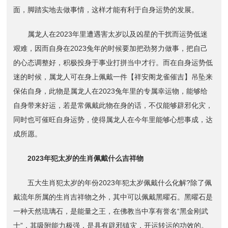
面，脚踏实地去做事情，这样才能有利于自身运势的发展。
属龙人在2023年里遭遇害太岁以及凶星的干扰而运势低迷
艰难，因而自身在2023兔年的时候要加把劲努力做事，把自己
的心态调整好，积极投身于事业打拼当中才行。而在自身运势低
迷的时候，属龙人可在身上佩戴一件【祥安阁龙雀催吉】吊坠来
保佑自身，此物是属龙人在2023兔年里的专属幸运物，能够给
自身带来好运，若是常佩戴此物在身的话，不仅能够辟邪化灾，
同时也可催旺自身运势，使得属龙人在今年里能够心想事成，达
成所愿。
2023年犯太岁的生肖佩戴什么吉祥物
五大生肖犯太岁的年份2023年犯太岁佩戴什么化解?除了佩
戴流年所属的生肖吉祥物之外，其中可以佩戴黑曜石。黑曜石是
一种天然琉璃石，是能量之王，在佛教当中享有誉名“黑金刚武
士”，其吸附能力极强，是具有辟邪镇灾，开运转运的功效的。