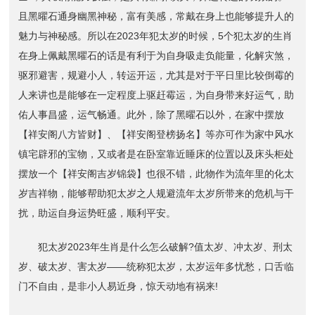
且黑曜石通身幽黑神秘，富有美感，常戴在身上也能够提升人的
魅力与神秘感。所以在2023年犯太岁的时候，5个犯太岁的生肖
在身上佩戴黑曜石的话是有利于为自身吸走负能量，化解灾煞，
驱邪避害，规避小人，转运开运，尤其是对于平日里比较倒霉的
人来讲也是能够在一定程度上驱赶霉运，为自身带来好运气，助
佑人事昌盛，运气畅通。此外，除了黑曜石以外，在家中摆放
【祥安阁八方皆财】、【祥安阁登榜扬名】等亦可作为家中风水
镇宅辟邪的宝物，又或者是在卧室靠近睡床的位置以及床头柜处
摆放一个【祥安阁吉岁锦袋】也很不错，此物作为流年里的化太
岁吉祥物，能够帮助犯太岁之人规避流年太岁所带来的危机与干
扰，助运自身运势旺盛，顺利平安。
犯太岁2023年生肖是什么怎么破解?值太岁、冲太岁、刑太
岁、破太岁、害太岁——统称犯太岁，太岁运年多忧愁，口舌临
门不自由，是非小人易近身，惊天动地有祸来!