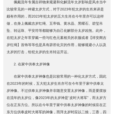
佩戴流年专属吉祥物来规避和化解流年太岁影响是风水当中
比较常见的一种避太岁方式，对于2023年犯太岁的生肖来讲是
颇有作用的，而2023年犯太岁的五大生肖在今年里亦可以这样
做，在身上佩戴吉岁红绳、五帝钱、黄水晶、黑曜石、碧玺吊
坠、转运珠、平安符等都能够为自己化解部分太岁凶煞。此外，
在犯太岁之年常穿戴一些与红色元素相关的衣服或者【祥安阁吉
岁红绳】首饰等等也是具有辟邪化灾的作用，能够规避小人以及
太岁的打击，给犯太岁的生肖转运开运。
2. 在家中供奉太岁神像
在家中供奉太岁神像也是比较常用的一种化太岁方式，因此
在2023年的时候，五大犯太岁生肖亦可在今年里于家中供奉太
岁神像。不过供奉太岁神像并非随意安置太岁神像，而是要摆放
在流年的太岁位，像2023年的太岁神是“皮时大将军”，而太岁方
位在正东方位。所以在今年里于家中供奉太岁神像的时候应在正
东方位供奉皮时大将军的神像，而拜太岁时应以二烛，三香，四