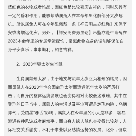
些红色的衣物或者饰品，因红色是比较喜庆吉祥的，同时又具有
一定的辟邪作用，能够帮助属兔人在本命年里化解部分太岁危
机。所以属兔人可在今年里佩戴一条【祥安阁吉岁红绳】来保平
安或者增运化灾。另外，【祥安阁奋勇显达】吊坠亦是生肖兔在
2023本命年里的专属幸运配饰，常戴此物在身的话能够保佑自
身平安喜乐，事事顺利，如意吉祥。
2、2023年犯太岁生肖鼠
生肖属鼠刑太岁，由于地支与流年太岁互为相刑的格局，因
而属鼠人在2023年也会因命刑太岁而遭遇流年太岁的严厉打
击，而自身的整体运势发展也会变得相对比较低迷艰难。其中在
受刑的日子当中，属鼠人的生活以及事业可谓是鸡飞狗跳，乌烟
瘴气，受凶星“卷舌”影响，属鼠人在今年里的小人是非多，容易
遭遇各种风波或者麻烦事，而自身人缘人脉也会变得比较差，人
际社交关系恶劣，不利于事业以及感情运势的发展。此外，健康