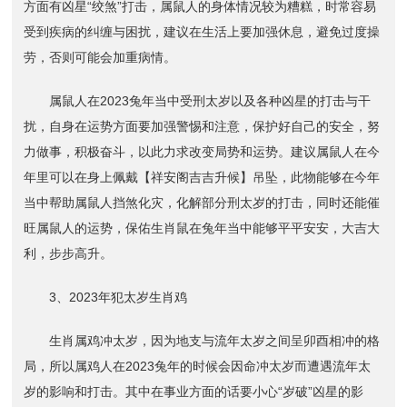
方面有凶星“绞煞”打击，属鼠人的身体情况较为糟糕，时常容易
受到疾病的纠缠与困扰，建议在生活上要加强休息，避免过度操
劳，否则可能会加重病情。
属鼠人在2023兔年当中受刑太岁以及各种凶星的打击与干
扰，自身在运势方面要加强警惕和注意，保护好自己的安全，努
力做事，积极奋斗，以此力求改变局势和运势。建议属鼠人在今
年里可以在身上佩戴【祥安阁吉吉升候】吊坠，此物能够在今年
当中帮助属鼠人挡煞化灾，化解部分刑太岁的打击，同时还能催
旺属鼠人的运势，保佑生肖鼠在兔年当中能够平平安安，大吉大
利，步步高升。
3、2023年犯太岁生肖鸡
生肖属鸡冲太岁，因为地支与流年太岁之间呈卯酉相冲的格
局，所以属鸡人在2023兔年的时候会因命冲太岁而遭遇流年太
岁的影响和打击。其中在事业方面的话要小心“岁破”凶星的影