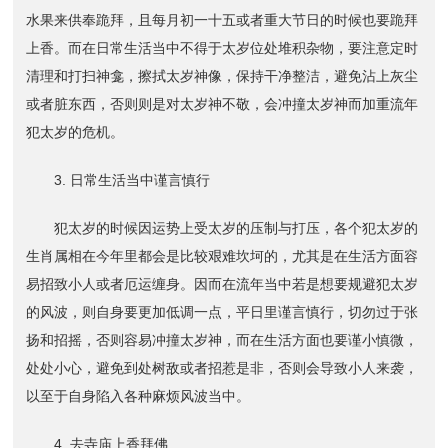
水果来供奉跪拜，且每月初一十五或者重大节日的时候也要跪拜
上香。而在日常生活当中不得于太岁位处堆积杂物，要注意定时
清理和打扫神龛，擦拭太岁神像，保持干净整洁，避免沾上灰尘
或者脏东西，否则则是对太岁神不敬，会冲撞太岁神而加重流年
犯太岁的危机。
3. 日常生活当中谨言慎行
犯太岁的时候因运势上受太岁的压制与打压，各个犯太岁的
生肖属相在今年里都会是比较艰难坎坷的，尤其是在生活方面容
易招致小人或者厄运缠身。因而在流年当中若是想要规避犯太岁
的风波，则自身要更加低调一点，平日里谨言慎行，切勿过于张
扬和招摇，否则容易冲撞太岁神，而在生活方面也要谨小慎微，
处处小心，避免到处树敌或者招惹是非，否则会导致小人来袭，
以至于自身陷入各种麻烦风波当中。
4. 去寺庙上香拜佛