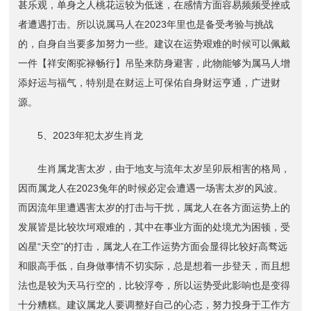
甚乐观，单身之人桃花运较为低迷，在感情方面容易频频受挫或
者遭遇打击。所以说属马人在2023年里也是备受考验与挑战
的，自身自当要多加努力一些。建议在运势艰难的时候可以佩戴
一件【祥安阁驼禄畅行】吊坠来防身避害，此物能够为属马人增
添好运与福气，特别是在财运上可保佑自身财运亨通，广进财
源。
5、2023年犯太岁生肖龙
生肖属龙害太岁，由于地支与流年太岁呈卯辰相害的格局，
因而属龙人在2023兔年的时候必定会遭遇一场害太岁的风波。
而因流年里遭遇害太岁的打击与干扰，属龙人在各方面运势上的
发展皆是比较坎坷艰难的，其中在事业方面的处境尤为困顿，受
凶星“天空”的打击，属龙人在工作运势方面会显得比较好高骛远
和眼高手低，自身做事情不切实际，总是想着一步登天，而且想
法也是较为天马行空的，比较浮夸，所以运势受此影响也是变得
十分糟糕。建议属龙人要调整好自己的心态，努力投身于工作方