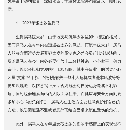
兔年当中趋利避害，逢凶化吉，于运势上能得鸿运当头，顺利安
康。
4、2023年犯太岁生肖马
生肖属马破太岁，由于地支与流年太岁呈卯午相破的格局，
因而属马人在今年内会遭遇破太岁的风波。而流年破太岁，属马
人的各方面运势发展受犯太岁的压制也必然会显得比较惨淡的，
所以属马人在今年内务必要打气十二分精神来，小心做事，努力
奋斗，以此来抵御太岁的打压和影响。其中在事业上的话要小心
凶星“贯索”的干扰，特别是有关一些小人危机或者是非风波等等
要加以规避，以防惹祸上身，否则既会对自身运势造成不利影
响，同时也会连累自己的人际关系往来。而健康与安全方面则要
多加小心“勾绞”的打击，属马人在生活方面要注意保护好自己的
安危，以防因遭遇不测或者意外而给自己带来流血受伤的危机。
此外，属马人在今年里受破太岁的影响于感情上的表现也不