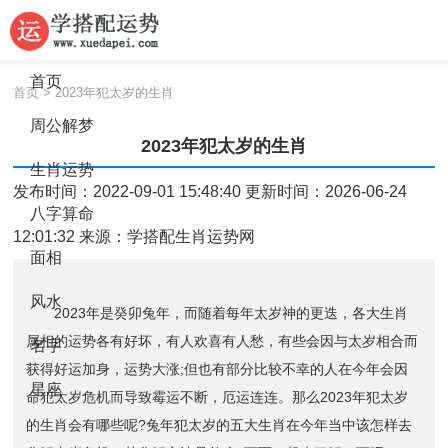
首页
首页
>
2023年犯太岁的生肖
周公解梦
2023年犯太岁的生肖
生肖运势
发布时间：2022-09-01 15:48:40 更新时间：2026-06-24
八字算命
12:01:32 来源：
学搭配生肖运势网
面相
风水
2023年是癸卯兔年，而随着每年太岁神的更迭，各大生肖
属相的运势各有好坏，有人欢喜有人愁，有些会因与太岁相合而
名字
获得好运加身，运势大涨;但也有部分比较不幸的人在今年会因
星座
命犯太岁危机而导致霉运不断，厄运连连。那么2023年犯太岁
的生肖会有哪些呢?兔年犯太岁的五大生肖在今年当中该怎样去