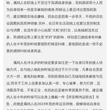
响，属鸡人在职场上不宜过于高调或者张扬，否则易得罪小人而
为自身招来一些是非麻烦的缠身;而财运上要忌讳过度投机取
巧，建议脚踏实地去赚钱，切勿总是想着一步登天，不然的话也
会因爬的高而摔得惨;另外，在日常生活花销上也要注意控制支
出与消费，在流年里小心凶星“大耗”的打击，以免钱财流失过
多。而感情运势上要注意“栏杆”的影响，特别是已婚或者有对象
的人在今年里的时候要慎防烂桃花纠缠，避免因此造成一些不必
要的感情纠纷或者风波。
属鸡人在冲太岁的时候还要多加注意一下自身日常的接人待
物方式，在与他人相处的时候忌讳过于斤斤计较，凡事自当宽容
大方一些，避免到处树敌，否则容易给自己无端地招来麻烦与厄
运;而关于工作上也要多加认真一些，专心做事，努力打拼，忌
讳眼高手低，不务正业，也切勿总是被外界因素所干扰。建议属
鸡人在今年的时候可以在身上佩戴一件【祥安阁鸿运联吉】吊
坠，此物是属鸡人在2023年里的幸运吉祥物，能够保佑自身在