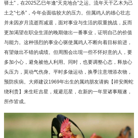
驿土”，在2025乙巳年逢“天克地合”之运。流年天干乙木为己
土之“七杀”，今年会面临较大的压力。但属鸡人的雄心壮志
并未因岁月流逝而减退，面对事业与生活的双重挑战，反而
更加渴望在职业生涯的晚期做出一番事业，证明自己的价值
与能力。这种强烈的事业心驱使属鸡人不断向着目标前进，
有望做出不错的成绩。但周围会出现一些不怀好意的人，要
多加小心，避免被他人利用。同时，也要调整心态，释放心
头压力，莫动气伤身。平时多做运动，换季注意增添衣物，
预防疾病。大师建议1969年出生的属鸡朋友请购【祥安阁蛇
绕利贵】来生旺吉星，规避厄星，在新的一年里诸事顺遂，
所作皆成。