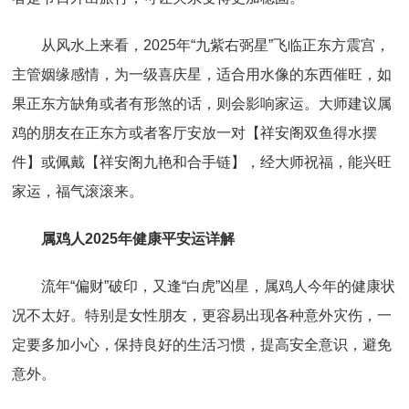
从风水上来看，2025年“九紫右弼星”飞临正东方震宫，
主管姻缘感情，为一级喜庆星，适合用水像的东西催旺，如
果正东方缺角或者有形煞的话，则会影响家运。大师建议属
鸡的朋友在正东方或者客厅安放一对【祥安阁双鱼得水摆
件】或佩戴【祥安阁九艳和合手链】，经大师祝福，能兴旺
家运，福气滚滚来。
属鸡人2025年健康平安运详解
流年“偏财”破印，又逢“白虎”凶星，属鸡人今年的健康状
况不太好。特别是女性朋友，更容易出现各种意外灾伤，一
定要多加小心，保持良好的生活习惯，提高安全意识，避免
意外。