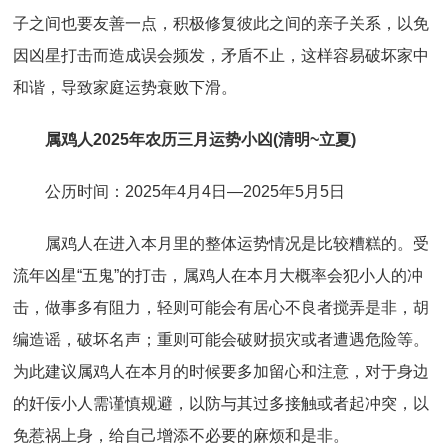
子之间也要友善一点，积极修复彼此之间的亲子关系，以免
因凶星打击而造成误会频发，矛盾不止，这样容易破坏家中
和谐，导致家庭运势衰败下滑。
属鸡人2025年农历三月运势小凶(清明~立夏)
公历时间：2025年4月4日—2025年5月5日
属鸡人在进入本月里的整体运势情况是比较糟糕的。受
流年凶星“五鬼”的打击，属鸡人在本月大概率会犯小人的冲
击，做事多有阻力，轻则可能会有居心不良者搅弄是非，胡
编造谣，破坏名声；重则可能会破财损灾或者遭遇危险等。
为此建议属鸡人在本月的时候要多加留心和注意，对于身边
的奸佞小人需谨慎规避，以防与其过多接触或者起冲突，以
免惹祸上身，给自己增添不必要的麻烦和是非。