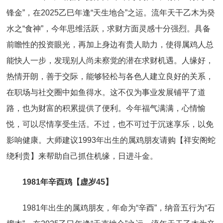
锋金”，在2025乙巳年逢“天生地合”之运。流年天干乙木为癸
水之“食神”，今年思维活跃，求财方面灵感十分强烈。具备
前瞻性的投资眼光，再加上身边有贵人助力，使得属鸡人总
能快人一步，发现别人尚未察觉的潜在求财机遇。人缘好，
热情开朗，善于交际，能够轻松与各色人建立良好的关系，
在职场与社交圈中如鱼得水。这不仅为事业发展铺平了道
路，也为财富的积累提供了便利。今年福气满满，心情愉
悦，可以尽情享受生活。不过，也不可过于沉迷享乐，以免
影响健康。大师建议1993年出生的属鸡朋友请购【祥安阁蛇
绕利贵】来帮助自己抓住机缘，日进斗金。
1981年辛酉鸡【虚岁45】
1981年出生的属鸡朋友，年命为“辛酉”，纳音五行为“石