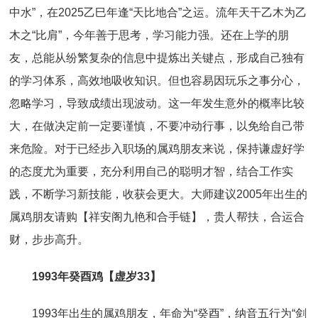
中水”，在2025乙巳年逢“天比地合”之运。流年天干乙木为乙
木之“比肩”，今年善于思考，学习能力强。还在上学的朋
友，总能从纷繁复杂的信息中提炼出关键点，形成自己独有
的学习体系，高效地吸收知识。但也容易因玩乐之事分心，
忽略学习，导致成绩出现波动。这一年发生意外的概率比较
大，在做决定前一定要谨慎，不要冲动行事，以免给自己带
来危险。对于已经步入职场的属鸡朋友来说，保持谦虚好学
的态度尤为重要，充分利用自己的聪明才智，结合工作实
践，不断学习新技能，收获会更大。大师建议2005年出生的
属鸡朋友请购【祥安阁九艳和合手链】，贵人帮扶，合运合
财，步步高升。
1993年癸酉鸡【虚岁33】
1993年出生的属鸡朋友，年命为“癸酉”，纳音五行为“剑