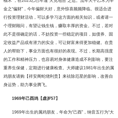
榴木”，在2025乙巳年逢“天克地合”之运。流年天干乙木为辛
金之“偏财”，今年偏财大好，意外惊喜频频降临。很适合进
行投资理财活动，可以多学习这方面的相关知识，或者请一
个理财顾问，有望让钱生钱，赚取丰厚的资金。不过，若对
此不是很确定的话，不妨投资一些稳定的项目，如债券、固
定收益产品或有潜力的实业，可让财富来得更加稳健。在贵
人的帮助下，事业方面也有很好的表现。不过，长期高强度
的工作和精神压力，也容易对身体健康造成不利影响，要注
重养生保健，定期进行健康检查。大师建议1981年出生的属
鸡朋友请购【祥安阁蛇绕利贵】来祛除厄星的影响，改善自
身运势，助力事业腾飞。
1969年己酉鸡【虚岁57】
1969年出生的属鸡朋友，年命为“己酉”，纳音五行为“大