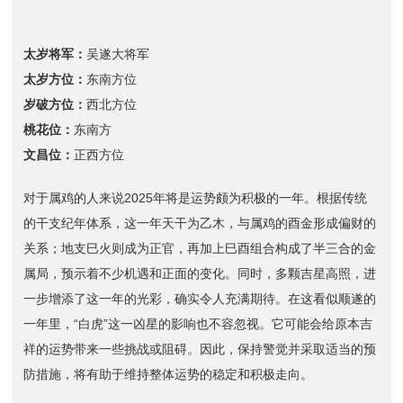
太岁将军：
吴遂大将军
太岁方位：
东南方位
岁破方位：
西北方位
桃花位：
东南方
文昌位：
正西方位
对于属鸡的人来说2025年将是运势颇为积极的一年。根据传统
的干支纪年体系，这一年天干为乙木，与属鸡的酉金形成偏财的
关系；地支巳火则成为正官，再加上巳酉组合构成了半三合的金
属局，预示着不少机遇和正面的变化。同时，多颗吉星高照，进
一步增添了这一年的光彩，确实令人充满期待。在这看似顺遂的
一年里，“白虎”这一凶星的影响也不容忽视。它可能会给原本吉
祥的运势带来一些挑战或阻碍。因此，保持警觉并采取适当的预
防措施，将有助于维持整体运势的稳定和积极走向。