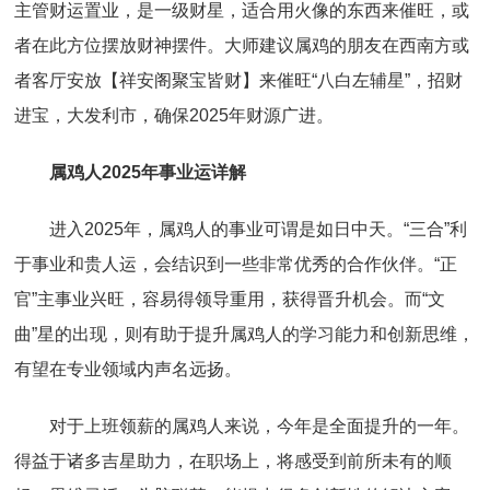
主管财运置业，是一级财星，适合用火像的东西来催旺，或
者在此方位摆放财神摆件。大师建议属鸡的朋友在西南方或
者客厅安放【祥安阁聚宝皆财】来催旺“八白左辅星”，招财
进宝，大发利市，确保2025年财源广进。
属鸡人2025年事业运详解
进入2025年，属鸡人的事业可谓是如日中天。“三合”利
于事业和贵人运，会结识到一些非常优秀的合作伙伴。“正
官”主事业兴旺，容易得领导重用，获得晋升机会。而“文
曲”星的出现，则有助于提升属鸡人的学习能力和创新思维，
有望在专业领域内声名远扬。
对于上班领薪的属鸡人来说，今年是全面提升的一年。
得益于诸多吉星助力，在职场上，将感受到前所未有的顺