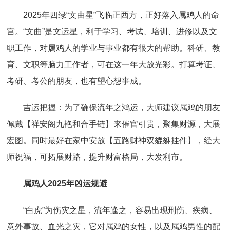
2025年四绿“文曲星”飞临正西方，正好落入属鸡人的命
宫。“文曲”是文运星，利于学习、考试、培训、进修以及文
职工作，对属鸡人的学业与事业都有很大的帮助。科研、教
育、文职等脑力工作者，可在这一年大放光彩。打算考证、
考研、考公的朋友，也有望心想事成。
吉运把握：为了确保流年之鸿运，大师建议属鸡的朋友
佩戴【祥安阁九艳和合手链】来催官引贵，聚集财源，大展
宏图。同时最好在家中安放【五路财神双貔貅挂件】，经大
师祝福，可拓展财路，提升财富格局，大发利市。
属鸡人2025年凶运规避
“白虎”为伤灾之星，流年逢之，容易出现刑伤、疾病、
意外事故、血光之灾，它对属鸡的女性，以及属鸡男性的配