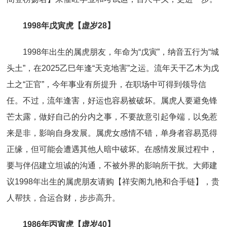
1998年戊寅虎【虚岁28】
1998年出生的属虎朋友，年命为“戊寅”，纳音五行为“城
头土”，在2025乙巳年逢“天克地害”之运。流年天干乙木为戊
土之“正官”，今年事业有所提升，在职场中可得到领导信
任。不过，流年逢害，好运也容易被破坏。属虎人要避免锋
芒太露，做好自己的分内之事，不要故意引起争端，以免惹
来是非，影响自身发展。属虎女感情不错，单身者容易觅得
正缘，但可能会遭遇其他人暗中破坏。在感情发展过程中，
要与伴侣建立坦诚的沟通，不被外界的影响所干扰。大师建
议1998年出生的属虎朋友请购【祥安阁九艳和合手链】，贵
人帮扶，合运合财，步步高升。
1986年丙寅虎【虚岁40】