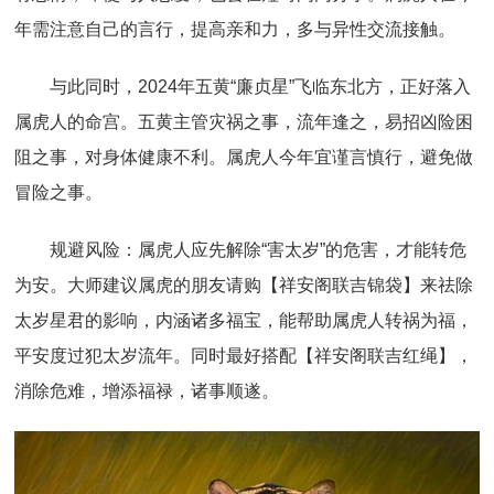
年需注意自己的言行，提高亲和力，多与异性交流接触。
与此同时，2024年五黄“廉贞星”飞临东北方，正好落入
属虎人的命宫。五黄主管灾祸之事，流年逢之，易招凶险困
阻之事，对身体健康不利。属虎人今年宜谨言慎行，避免做
冒险之事。
规避风险：属虎人应先解除“害太岁”的危害，才能转危
为安。大师建议属虎的朋友请购【祥安阁联吉锦袋】来祛除
太岁星君的影响，内涵诸多福宝，能帮助属虎人转祸为福，
平安度过犯太岁流年。同时最好搭配【祥安阁联吉红绳】，
消除危难，增添福禄，诸事顺遂。