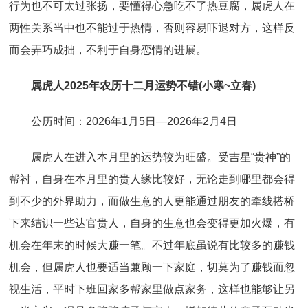
行为也不可太过张扬，要懂得心急吃不了热豆腐，属虎人在
两性关系当中也不能过于热情，否则容易吓退对方，这样反
而会弄巧成拙，不利于自身恋情的进展。
属虎人2025年农历十二月运势不错(小寒~立春)
公历时间：2026年1月5日—2026年2月4日
属虎人在进入本月里的运势较为旺盛。受吉星“贵神”的
帮衬，自身在本月里的贵人缘比较好，无论走到哪里都会得
到不少的外界助力，而做生意的人更能通过朋友的牵线搭桥
下来结识一些达官贵人，自身的生意也会变得更加火爆，有
机会在年末的时候大赚一笔。不过年底虽说有比较多的赚钱
机会，但属虎人也要适当兼顾一下家庭，切莫为了赚钱而忽
视生活，平时下班回家多帮家里做点家务，这样也能够让另