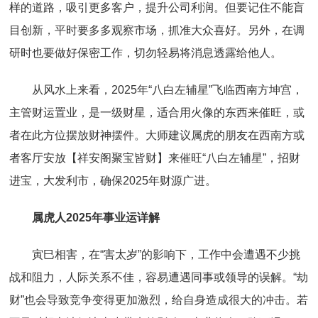
样的道路，吸引更多客户，提升公司利润。但要记住不能盲
目创新，平时要多多观察市场，抓准大众喜好。另外，在调
研时也要做好保密工作，切勿轻易将消息透露给他人。
从风水上来看，2025年“八白左辅星”飞临西南方坤宫，
主管财运置业，是一级财星，适合用火像的东西来催旺，或
者在此方位摆放财神摆件。大师建议属虎的朋友在西南方或
者客厅安放【祥安阁聚宝皆财】来催旺“八白左辅星”，招财
进宝，大发利市，确保2025年财源广进。
属虎人2025年事业运详解
寅巳相害，在“害太岁”的影响下，工作中会遭遇不少挑
战和阻力，人际关系不佳，容易遭遇同事或领导的误解。“劫
财”也会导致竞争变得更加激烈，给自身造成很大的冲击。若