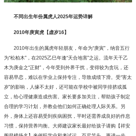
不同出生年份属虎人2025年运势详解
2010年庚寅虎【虚岁16】
2010年出生的属虎年轻朋友，年命为“庚寅”，纳音五行
为“松柏木”，在2025乙巳年逢“天合地害”之运。流年天干乙
木为庚金之“正财”，今年受到外界干扰，变得较为贪玩，还
容易早恋，难以在学业上保持专注，导致成绩下滑。受“害太
岁”的影响，人缘不太好，还可能在学校中被同学排挤或孤
立，给心理健康造成伤害。家长要多加关注，帮助孩子制定
合理的学习计划，并教会他们如何正确处理人际关系。另
外，身体上还容易受到疾病困扰，平时还需养成良好的作息
习惯，保持营养均衡。大师建议家长最好给孩子请购【祥安
阁登榜扬名】来催旺学业和考试运，百尺竿头，更进一步。