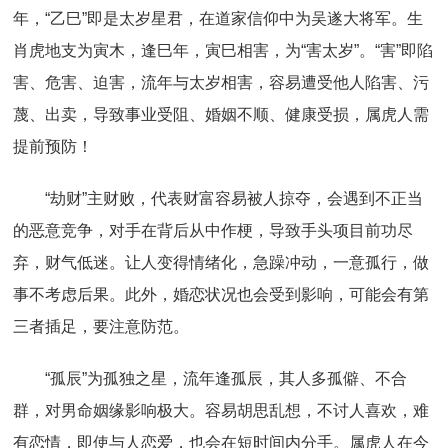
年，“乙巳”即是太岁星君，在道家信仰中为吴遂大将军。生
肖虎地支为寅木，逢巳年，寅巳相害，为“害太岁”。“害”即陷
害、危害、迫害，流年与太岁相害，容易遭受他人陷害、污
蔑、出卖，导致事业受阻、婚姻不顺、健康受损，属虎人需
提前预防！
“劫财”主财败，代表财富容易被人掠夺，会遇到不正当
的恶意竞争，对手在背后从中作梗，导致手头项目前功尽
弃，财气低迷。让人变得情绪化，急躁冲动，一意孤行，做
事不考虑后果。此外，婚恋状况也会受到影响，可能会有第
三者插足，要注意防范。
“孤辰”为孤独之星，流年逢孤辰，其人多孤僻、不合
群，对男命姻缘影响极大。容易胡思乱想，不讨人喜欢，难
有恋情，即使与人恋爱，也会在短时间内分手。属虎人在今