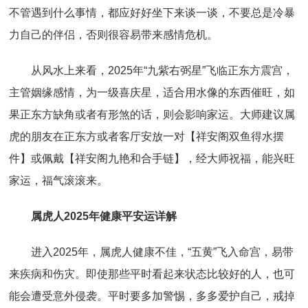
不管遇到什么事情，都应好好坐下来谈一谈，不要总是冷暴
力自己的伴侣，否则很容易带来感情危机。
从风水上来看，2025年“九紫右弼星”飞临正东方震宫，
主管姻缘感情，为一级喜庆星，适合用水像的东西催旺，如
果正东方缺角或者有形煞的话，则会影响家运。大师建议属
虎的朋友在正东方或者客厅安放一对【祥安阁双鱼得水摆
件】或佩戴【祥安阁九艳和合手链】，经大师祝福，能兴旺
家运，福气滚滚来。
属虎人2025年健康平安运详解
进入2025年，属虎人健康不佳，“五黄”飞入命宫，易带
来疾病和伤灾。即使那些平时看起来状态比较好的人，也可
能会遭受意外侵袭。平时要多加警惕，多多爱护自己，戒掉