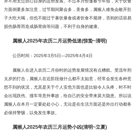
并不用太过担心自身的运势发展。不过本月恰逢春节年假，关于饮食
方面倒要多加注意，过节期间聚会多，美食多，属猴人难免会敞开肚
子大吃大喝，但也不能过于暴饮暴食或者饮食不规律，否则的话容易
损伤肠胃而造成肠胃病等问题，不利于自身的健康。
属猴人2025年农历二月运势低迷(惊蛰~清明)
公历时间：2025年3月5日—2025年4月4日
属猴人在进入农历二月份时的运势发展情况有点糟糕。受流年刑
太岁的打击，属猴人在近阶段做什么都不太如意，经常会发生各种意
想不到的状况，尤其是关于个人安危方面也是比较令人头疼，时不时
会出现跌伤、撞车等意外事故，给自己的安全带来莫大隐患。所以说
属猴人在本月一定要处处小心，无论是在生活方面还是外出行动都务
必保持警惕，以免发生事故。
属猴人2025年农历三月运势小凶(清明~立夏)