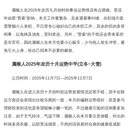
属猴人在2025年农历九月份时的事业运势情况有点艰难。受流
年凶星“贯索”影响，本月工作量繁杂，且多遇霉事纠缠，在职场方面
需警惕小人来犯，平日里专心做好自己的本职工作，其余的切勿多管
闲事，以免殃及池鱼，受到牵连。另外，“贯索”的干扰还会带来某些
是非官司，因此属猴人在本月也要小心躲灾，少与他人发生冲突，避
免引火上身，给自己招来不必要的麻烦。
属猴人2025年农历十月运势中平(立冬~大雪)
公历时间：2025年11月7日—2025年12月7日
属猴人在进入农历十月份时的运势发展情况还算不错，其中在财
运方面还会表现出比较乐观的一面，本月的偏财运势很好，若是参与
理财投资的话也是有望能够小赚一笔的。不过健康方面的话倒要多加
注意，由于天气转冷，气温下降，属猴人在本月要注意保暖，外出的
时候多添衣服，以防受冻感冒，不然的话容易对自身的健康造成影