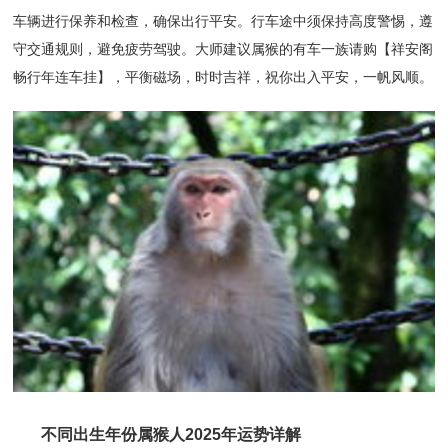
车辆进行保养和检查，确保出行平安。行车途中须保持高度警惕，遵
守交通规则，避免疲劳驾驶。大师建议属猴的有车一族请购【祥安阁
畅行年连车挂】，平衡磁场，时时吉祥，祝你出入平安，一帆风顺。
不同出生年份属猴人2025年运势详解