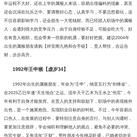
年运程不大好。还在上学的属猴人来说，容易出现偏科的现象，甚至
还会沉溺在玩乐之中。要调整好心态，认真学习，不要总想着玩，这
不仅容易影响学习，还会损失一大笔钱财。而已经踏入职场中的属猴
人，会遇到很大的竞争压力，由于自身经验不足，可能会吃大亏。好
在有贵人相助，也会带来一些新的机遇，要好好把握。建议2004年
出生的属猴朋友请购【祥安阁九艳和合手链】，贵人帮扶，合运合
财，步步高升。
1992年壬申猴【虚岁34】
1992年出生的属猴朋友，年命为“壬申”，纳音五行为“剑锋金”，
在2025乙巳年逢“天生地合”之运。流年天干乙木为壬水之“伤官”，今
年有利于自身才能发挥。在贵人的支持和鼓励下，职场中的表现格外
出色，是一个施展抱负、实现职业目标的好时机。不过，今年容易出
口伤人，在发展的过程中，要特别注意自身的言行。与别人沟通时，
要更加注意措辞，学会倾听和理解他人的观点，避免不必要的冲突。
伤官生财，又有流年“正财”，男性朋友今年桃花旺盛，已婚者切勿见