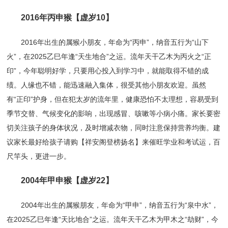
2016年丙申猴【虚岁10】
2016年出生的属猴小朋友，年命为“丙申”，纳音五行为“山下
火”，在2025乙巳年逢“天生地合”之运。流年天干乙木为丙火之“正
印”，今年聪明好学，只要用心投入到学习中，就能取得不错的成
绩。人缘也不错，能迅速融入集体，很受其他小朋友欢迎。虽然
有“正印”护身，但在犯太岁的流年里，健康恐怕不太理想，容易受到
季节交替、气候变化的影响，出现感冒、咳嗽等小病小痛。家长要密
切关注孩子的身体状况，及时增减衣物，同时注意保持营养均衡。建
议家长最好给孩子请购【祥安阁登榜扬名】来催旺学业和考试运，百
尺竿头，更进一步。
2004年甲申猴【虚岁22】
2004年出生的属猴朋友，年命为“甲申”，纳音五行为“泉中水”，
在2025乙巳年逢“天比地合”之运。流年天干乙木为甲木之“劫财”，今