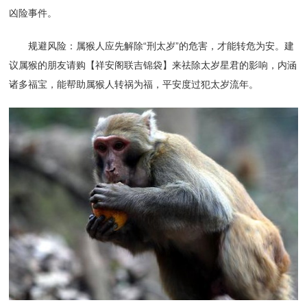
凶险事件。
规避风险：属猴人应先解除“刑太岁”的危害，才能转危为安。建
议属猴的朋友请购【祥安阁联吉锦袋】来祛除太岁星君的影响，内涵
诸多福宝，能帮助属猴人转祸为福，平安度过犯太岁流年。