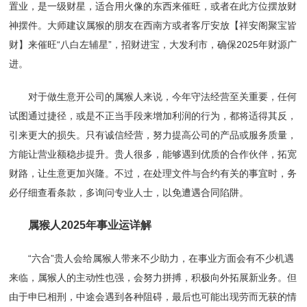
置业，是一级财星，适合用火像的东西来催旺，或者在此方位摆放财
神摆件。大师建议属猴的朋友在西南方或者客厅安放【祥安阁聚宝皆
财】来催旺“八白左辅星”，招财进宝，大发利市，确保2025年财源广
进。
对于做生意开公司的属猴人来说，今年守法经营至关重要，任何
试图通过捷径，或是不正当手段来增加利润的行为，都将适得其反，
引来更大的损失。只有诚信经营，努力提高公司的产品或服务质量，
方能让营业额稳步提升。贵人很多，能够遇到优质的合作伙伴，拓宽
财路，让生意更加兴隆。不过，在处理文件与合约有关的事宜时，务
必仔细查看条款，多询问专业人士，以免遭遇合同陷阱。
属猴人2025年事业运详解
“六合”贵人会给属猴人带来不少助力，在事业方面会有不少机遇
来临，属猴人的主动性也强，会努力拼搏，积极向外拓展新业务。但
由于申巳相刑，中途会遇到各种阻碍，最后也可能出现劳而无获的情