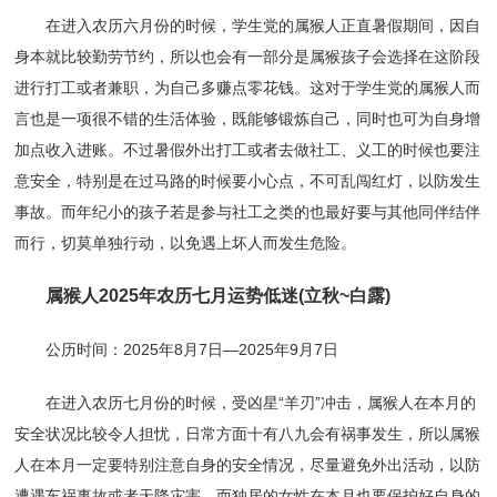
在进入农历六月份的时候，学生党的属猴人正直暑假期间，因自
身本就比较勤劳节约，所以也会有一部分是属猴孩子会选择在这阶段
进行打工或者兼职，为自己多赚点零花钱。这对于学生党的属猴人而
言也是一项很不错的生活体验，既能够锻炼自己，同时也可为自身增
加点收入进账。不过暑假外出打工或者去做社工、义工的时候也要注
意安全，特别是在过马路的时候要小心点，不可乱闯红灯，以防发生
事故。而年纪小的孩子若是参与社工之类的也最好要与其他同伴结伴
而行，切莫单独行动，以免遇上坏人而发生危险。
属猴人2025年农历七月运势低迷(立秋~白露)
公历时间：2025年8月7日—2025年9月7日
在进入农历七月份的时候，受凶星“羊刃”冲击，属猴人在本月的
安全状况比较令人担忧，日常方面十有八九会有祸事发生，所以属猴
人在本月一定要特别注意自身的安全情况，尽量避免外出活动，以防
遭遇车祸事故或者天降灾害。而独居的女性在本月也要保护好自身的