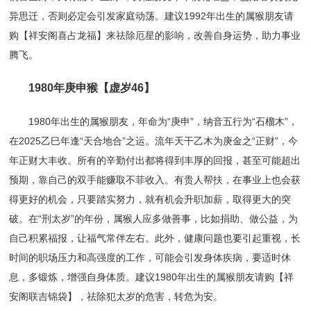
异思迁，否则必定会引发家庭动荡。建议1992年出生的属猴朋友请
购【祥安阁喜占龙福】来祛除厄星的影响，改善自身运势，助力事业
腾飞。
1980年庚申猴【虚岁46】
1980年出生的属猴朋友，年命为“庚申”，纳音五行为“石榴木”，
在2025乙巳年逢“天合地合”之运。流年天干乙木为庚金之“正财”，今
年正财大丰收。所有的辛勤付出都将得到丰厚的回报，甚至可能超出
预期，靠自己的双手能赚取不菲收入。有贵人帮扶，在事业上也会获
得更好的机会，只要踏实努力，就有机会升职加薪，取得更大的突
破。在“刑太岁”的年份，属猴人应多做善事，比如捐助、做公益，为
自己积累福报，让福气常伴左右。此外，健康问题也要引起重视，长
时间的职场压力和高强度的工作，可能会引发身体疾病，要适时休
息，多锻炼，增强自身体质。建议1980年出生的属猴朋友请购【祥
安阁联吉锦袋】，祛除犯太岁的危害，转危为安。