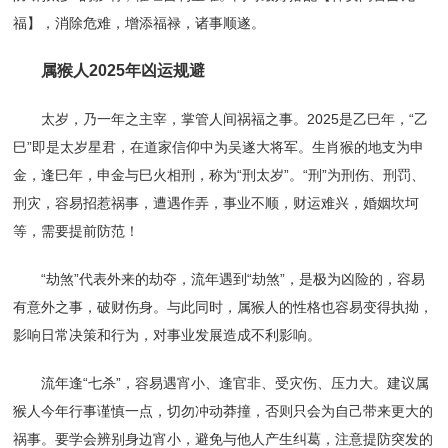
福】，消除危难，增添福禄，诸事顺遂。
属猴人2025年凶运规避
太岁，乃一年之主宰，掌管人间祸福之事。2025是乙巳年，“乙
巳”即是太岁星君，在道家信仰中为吴遂大将军。生肖猴的地支为申
金，逢巳年，申金与巳火相刑，称为“刑太岁”。“刑”为刑伤、刑罚、
刑灾，容易招惹祸事，遭遇作弄，事业不顺，财运难兴，婚姻坎坷
等，需要提前防范！
“劫煞”代表外来的劫夺，流年遇到“劫煞”，是极为凶险的，容易
有意外之事，破财伤身。与此同时，属猴人的性格也容易变得执拗，
影响日常决策和行为，对事业发展造成不利影响。
流年逢“七杀”，容易遇宵小、逢官非、受灾伤、压力大。建议属
猴人今年行事谨慎一点，切勿冲动莽撞，否则只会为自己带来更大的
祸事。要学会辨别身边宵小，避免与他人产生纠葛，注意提防突发的