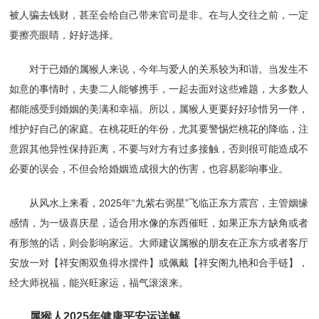
被人骗去钱财，甚至会给自己带来官司是非。在与人交往之前，一定
要擦亮眼睛，好好选择。
对于已婚的属猴人来说，今年与爱人的关系较为和谐。当发生不
如意的事情时，夫妻二人能够携手，一起去面对这些难题，大多数人
都能感受到婚姻的美满和幸福。所以，属猴人更要好好珍惜另一伴，
维护好自己的家庭。在桃花旺的年份，尤其要警惕烂桃花的降临，注
意跟其他异性保持距离，不要与对方有过多接触，否则很可能造成不
必要的误会，不但会给婚姻造成很大的伤害，也容易影响事业。
从风水上来看，2025年“九紫右弼星”飞临正东方震宫，主管姻缘
感情，为一级喜庆星，适合用水像的东西催旺，如果正东方缺角或者
有形煞的话，则会影响家运。大师建议属猴的朋友在正东方或者客厅
安放一对【祥安阁双鱼得水摆件】或佩戴【祥安阁九艳和合手链】，
经大师祝福，能兴旺家运，福气滚滚来。
属猴人2025年健康平安运详解