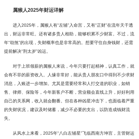
属猴人2025年财运详解
进入2025年，属猴人有“左辅”入命宫，又有“正财”在流年天干透
出，财运非常旺。还有诸多贵人相助，能够积累不少财富。不过，流
年“劫煞”的出现，失财概率也是非常高的。想要守住自身钱财，还需
提前解决“刑太岁”凶运。
对于上班领薪的属猴人来说，今年只要打起精神，认真工作，就
会有不菲的薪资收入。人缘非常好，能从贵人朋友口中得到不少求财
消息，入账进一步增加。尤其是需要经常和人打交道的职业，如销
售、律师、保险等，今年新客户不断，营业额会直线上升，好好利用
自己的关系网，收入就会翻番。但在各种凶星冲击下，也面临着严重
的失财状况，建议及时储蓄，减少不必要的支出，以防造成钱财流
失。
从风水上来看，2025年“八白左辅星”飞临西南方坤宫，主管财运