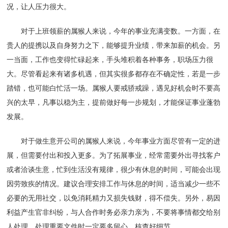
况，让人压力很大。
对于上班领薪的属猴人来说，今年的事业充满变数。一方面，在
贵人的提携以及自身努力之下，能够提升业绩，带来加薪的机会。另
一当面，工作也变得忙碌起来，手头堆积着各种事务，职场压力很
大。尽管看起来有诸多机遇，但其实很多都存在不确定性，若是一步
踏错，也可能白忙活一场。属猴人要戒骄戒躁，遇见好机会时不要高
兴的太早，凡事以稳为主，提前做好每一步规划，才能保证事业蓬勃
发展。
对于做生意开公司的属猴人来说，今年事业方面尽管有一定的进
展，但需要付出和投入更多。为了拓展事业，经常需要外出寻找客户
或者洽谈生意，忙到生活没有规律，很少有休息的时间，可能会出现
因劳致疾的情况。建议合理安排工作与休息的时间，适当减少一些不
必要的无用社交，以免消耗精力又损失钱财，得不偿失。另外，易因
利益产生官非纠纷，与人合作时务必亲力亲为，不要将事情都交给别
人处理，处理重要文件时一定要多留心，核查好细节。