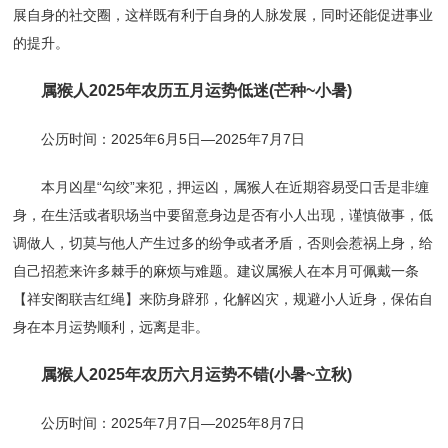
展自身的社交圈，这样既有利于自身的人脉发展，同时还能促进事业
的提升。
属猴人2025年农历五月运势低迷(芒种~小暑)
公历时间：2025年6月5日—2025年7月7日
本月凶星“勾绞”来犯，押运凶，属猴人在近期容易受口舌是非缠
身，在生活或者职场当中要留意身边是否有小人出现，谨慎做事，低
调做人，切莫与他人产生过多的纷争或者矛盾，否则会惹祸上身，给
自己招惹来许多棘手的麻烦与难题。建议属猴人在本月可佩戴一条
【祥安阁联吉红绳】来防身辟邪，化解凶灾，规避小人近身，保佑自
身在本月运势顺利，远离是非。
属猴人2025年农历六月运势不错(小暑~立秋)
公历时间：2025年7月7日—2025年8月7日