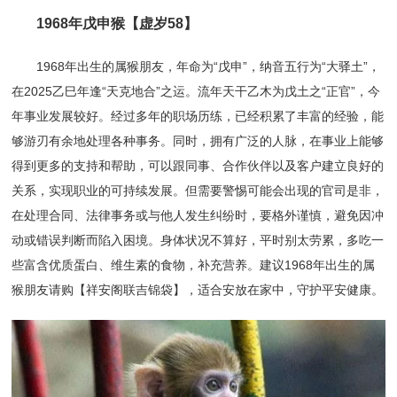
1968年戊申猴【虚岁58】
1968年出生的属猴朋友，年命为“戊申”，纳音五行为“大驿土”，
在2025乙巳年逢“天克地合”之运。流年天干乙木为戊土之“正官”，今
年事业发展较好。经过多年的职场历练，已经积累了丰富的经验，能
够游刃有余地处理各种事务。同时，拥有广泛的人脉，在事业上能够
得到更多的支持和帮助，可以跟同事、合作伙伴以及客户建立良好的
关系，实现职业的可持续发展。但需要警惕可能会出现的官司是非，
在处理合同、法律事务或与他人发生纠纷时，要格外谨慎，避免因冲
动或错误判断而陷入困境。身体状况不算好，平时别太劳累，多吃一
些富含优质蛋白、维生素的食物，补充营养。建议1968年出生的属
猴朋友请购【祥安阁联吉锦袋】，适合安放在家中，守护平安健康。