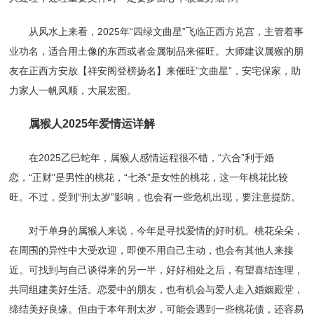
从风水上来看，2025年“四绿文曲星”飞临正西方兑宫，主管着事
业功名，适合用土像的东西或者金属制品来催旺。大师建议属猴的朋
友在正西方安放【祥安阁登榜扬名】来催旺“文曲星”，安宅保家，助
力家人一帆风顺，大展宏图。
属猴人2025年爱情运详解
在2025乙巳蛇年，属猴人感情运程很不错，“六合”利于婚
恋，“正财”是男性的桃花，“七杀”是女性的桃花，这一年桃花比较
旺。不过，受到“刑太岁”影响，也会有一些危机出现，要注意提防。
对于单身的属猴人来说，今年是寻找爱情的好时机。桃花朵朵，
在周围的异性中大受欢迎，即便不用自己主动，也会有其他人来接
近。可找到与自己谈得来的另一半，好好相处之后，有望喜结连理，
共同组建美好生活。恋爱中的朋友，也有机会与爱人走入婚姻殿堂，
缔结美好良缘。但由于本年刑太岁，可能会遇到一些桃花债，还容易