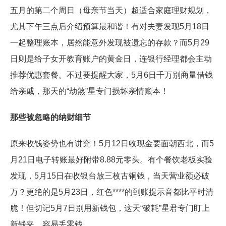
五月的第二个周日（母亲节当天）超适合家庭理财规划，
尤其下午三点后介绍预算最和谐！有对夫妻发现5月18日
一起整理账本，居然能意外发现被遗忘的存款？而5月29
日则是给子女开教育账户的黄金日，连银行经理都会主动
推荐优惠套餐。不过要提醒大家，5月6日千万别商量借钱
给亲戚，那天的“劫煞”星专门损坏亲情账本！
那些被忽略的纳财细节
原来收钱姿势也有讲究！5月12日收现金要面朝西北，而5
月21日电子转账最好附带8.88元零头。有个餐饮老板实验
发现，5月15日在收银台放三枚古铜钱，当天营业额必破
万？更绝的是5月23日，红色****的到账提示音都比平时清
脆！但切记5月7日别用新钱包，这天“破耗”星君专门盯上
新钱夹，容易丢零钱。