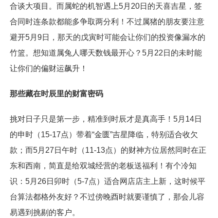
合谈大项目。而属蛇的机智遇上5月20日的天喜吉星，签
合同时连条款都能多争取两分利！不过属猪的朋友要注意
避开5月9日，那天的戊寅时可能会让你们的投资像漏水的
竹篮。想知道属兔人哪天数钱最开心？5月22日的未时能
让你们的偏财运飙升！
那些藏在时辰里的财富密码
挑对日子只是第一步，精准到时辰才是真高手！5月14日
的申时（15-17点）带着“金匮”吉星降临，特别适合收欠
款；而5月27日午时（11-13点）的财神方位居然同时在正
东和西南，简直是给双城经营的老板送福利！有个冷知
识：5月26日卯时（5-7点）适合网店店主上新，这时候平
台算法都格外友好？不过傍晚酉时就要谨慎了，那会儿容
易遇到挑剔的客户。