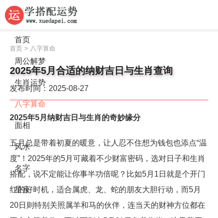
首页
首页
>
八字算命
周公解梦
2025年5月合适的纳财吉日与生肖查询
生肖运势
发布时间：2025-08-27
八字算命
2025年5月纳财吉日与生肖的奇妙缘分
面相
五月总是带着初夏的暖意，让人忍不住想为钱包也添点“温
风水
度”！2025年的5月可藏着不少财富密码，选对日子和生肖
名字
搭配，说不定能让你事半功倍呢？比如5月1日就是个开门
红的好时机，适合属虎、龙、蛇的朋友大胆行动，而5月
星座
20日则特别关照属羊和马的伙伴，连当天的财神方位都在