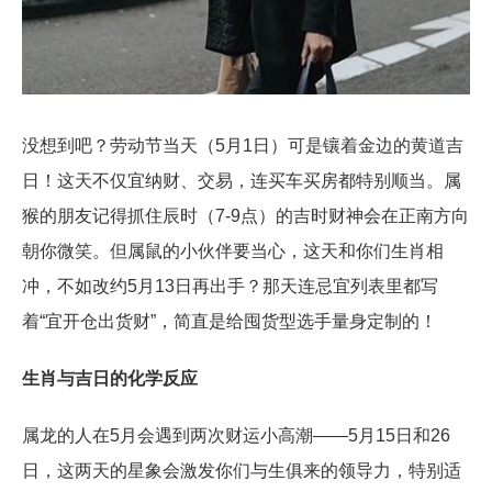
没想到吧？劳动节当天（5月1日）可是镶着金边的黄道吉
日！这天不仅宜纳财、交易，连买车买房都特别顺当。属
猴的朋友记得抓住辰时（7-9点）的吉时财神会在正南方向
朝你微笑。但属鼠的小伙伴要当心，这天和你们生肖相
冲，不如改约5月13日再出手？那天连忌宜列表里都写
着“宜开仓出货财”，简直是给囤货型选手量身定制的！
生肖与吉日的化学反应
属龙的人在5月会遇到两次财运小高潮——5月15日和26
日，这两天的星象会激发你们与生俱来的领导力，特别适