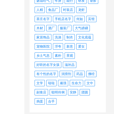
扬眉吐气
年庚
能行
研发
塑胶
人精
食品厂
时装店
龙虾
茶庄名字
手机店名字
何如
宾馆
木材
酒厂
服装厂
大气磅礴
家居饰品
洗涤
制衣
文化底蕴
宠物医院
浮夸
新意
爱女
乡土气息
素朴
景观
好听的名字女孩
滋补品
有个性的名字
润滑剂
药品
佛经
文学
哒哒
顽强
生命力
文中
副食店
聪明伶俐
安静
团圆
捣蛋
合乎