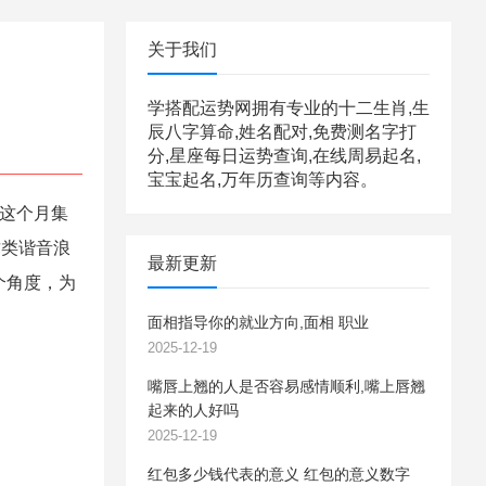
关于我们
学搭配运势网拥有专业的十二生肖,生
辰八字算命,姓名配对,免费测名字打
分,星座每日运势查询,在线周易起名,
宝宝起名,万年历查询等内容。
为这个月集
这类谐音浪
最新更新
个角度，为
面相指导你的就业方向,面相 职业
2025-12-19
嘴唇上翘的人是否容易感情顺利,嘴上唇翘
起来的人好吗
2025-12-19
红包多少钱代表的意义 红包的意义数字