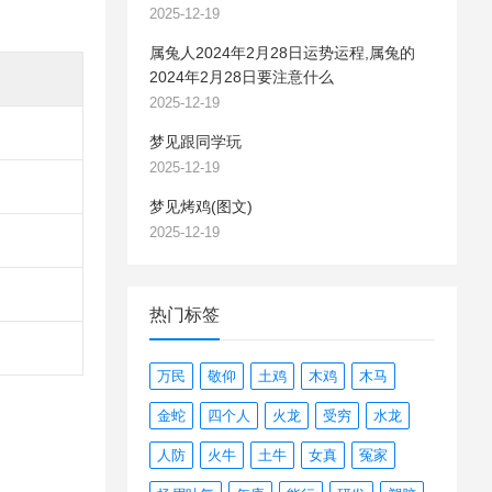
2025-12-19
属兔人2024年2月28日运势运程,属兔的
2024年2月28日要注意什么
2025-12-19
梦见跟同学玩
2025-12-19
梦见烤鸡(图文)
2025-12-19
热门标签
万民
敬仰
土鸡
木鸡
木马
金蛇
四个人
火龙
受穷
水龙
人防
火牛
土牛
女真
冤家