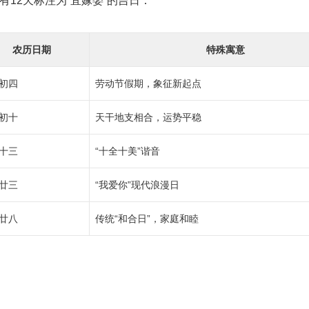
有12天标注为“宜嫁娶”的吉日：
农历日期
特殊寓意
初四
劳动节假期，象征新起点
初十
天干地支相合，运势平稳
十三
“十全十美”谐音
廿三
“我爱你”现代浪漫日
廿八
传统“和合日”，家庭和睦