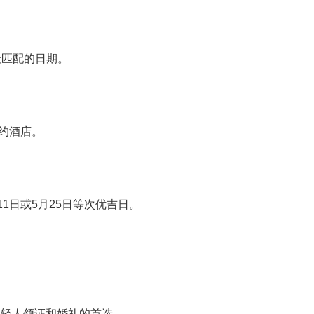
最匹配的日期。
预约酒店。
1日或5月25日等次优吉日。
为年轻人领证和婚礼的首选。