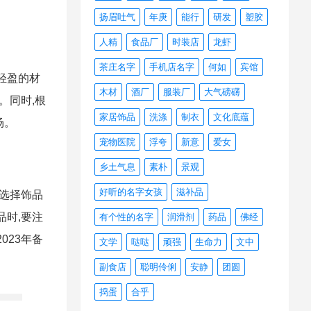
扬眉吐气
年庚
能行
研发
塑胶
人精
食品厂
时装店
龙虾
茶庄名字
手机店名字
何如
宾馆
轻盈的材
木材
酒厂
服装厂
大气磅礴
。同时,根
家居饰品
洗涤
制衣
文化底蕴
场。
宠物医院
浮夸
新意
爱女
乡土气息
素朴
景观
好听的名字女孩
滋补品
在选择饰品
品时,要注
有个性的名字
润滑剂
药品
佛经
023年备
文学
哒哒
顽强
生命力
文中
副食店
聪明伶俐
安静
团圆
捣蛋
合乎