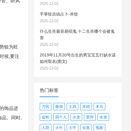
声音、听风
2025-12-02
手掌纹吉凶占卜-井纹
2025-12-02
什么生肖最容易招鬼,十二生肖哪个会被鬼
害
2025-12-02
运势较为旺
2019年11月20号出生的男宝宝五行缺水该
时候,要注
如何取名(图文)
2025-12-02
热门标签
万民
敬仰
土鸡
木鸡
木马
同的饰品进
金蛇
四个人
火龙
受穷
水龙
品。同时,
人防
火牛
土牛
女真
冤家