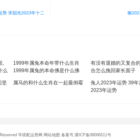
势 宋韶光2023年十二
猴20
,
1999年属兔本命年带什么生肖
有没有退婚的又复合的
什么
1999年属兔的本命佛是什么佛
合怎么挽回家长面子
面坚
属马的和什么生肖在一起最倒霉
兔人2023年运势 39
2023年运势
s Reserved
学搭配运势网
网站地图
备案号:冀ICP备08006511号