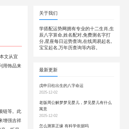
关于我们
学搭配运势网拥有专业的十二生肖,生
辰八字算命,姓名配对,免费测名字打
分,星座每日运势查询,在线周易起名,
宝宝起名,万年历查询等内容。
。本文从宜
利用饰品来
最新更新
戊申日柱出生的八字命运
2025-12-02
老版周公解梦梦见婴儿，梦见婴儿有什么
寓意
项链等。此
2025-12-02
来增强吉祥
怎么测算正缘 有科学依据吗