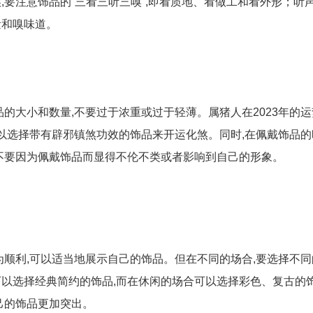
,要注意饰品的“三看三听三嗅”,即看质地、看做工和看外形；听
量和嗅味道。
品的大小和数量,不要过于浓重或过于轻薄。属猪人在2023年的
可以选择带有辟邪镇煞功效的饰品来开运化煞。同时,在佩戴饰品的
不要因为佩戴饰品而显得不伦不类或者影响到自己的形象。
较为顺利,可以适当地展示自己的饰品。但在不同的场合,要选择不
以选择经典简约的饰品,而在休闲的场合可以选择彩色、复古的饰
己的饰品更加突出。