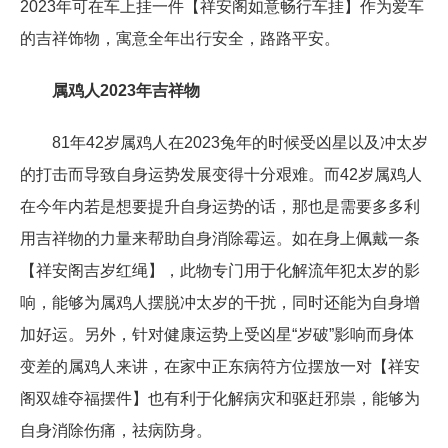
2023年可在车上挂一件【祥安阁如意畅行车挂】作为爱车
的吉祥饰物，寓意全年出行安全，路路平安。
属鸡人2023年吉祥物
81年42岁属鸡人在2023兔年的时候受凶星以及冲太岁
的打击而导致自身运势发展变得十分艰难。而42岁属鸡人
在今年内若是想要提升自身运势的话，那也是需要多多利
用吉祥物的力量来帮助自身消除霉运。如在身上佩戴一条
【祥安阁吉岁红绳】，此物专门用于化解流年犯太岁的影
响，能够为属鸡人摆脱冲太岁的干扰，同时还能为自身增
加好运。另外，针对健康运势上受凶星“岁破”影响而身体
变差的属鸡人来讲，在家中正东病符方位摆放一对【祥安
阁双雄夺福摆件】也有利于化解病灾和驱赶邪祟，能够为
自身消除伤痛，祛病防身。