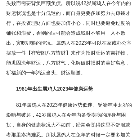
失败而需要背负巨额负债。所以说42岁属鸡人在今年内的
财运状况也是十分低迷的，而自身更要多加努力去赚钱才
行，在投资理财方面也要加倍小心，同时也要避免过度的
铺张和浪费，否则的话可能会造成钱财不够用，入不敷
出，寅吃卯粮的情况。属鸡人在2023年可以在家或办公室
摆放一件【祥安阁八方皆财】来作为招财旺运的吉祥物，
能巩固流年财运，八方财气，化解破财损财的美好寓意，
祈福新的一年鸿运当头、财运顺遂。
1981年出生属鸡人2023年健康运势
81年属鸡人在2023年健康运势低迷。受流年冲太岁的
影响与破坏，42岁属鸡人在今年内备受疾病的缠身与困
扰，自身的健康状况大不如前，经常会觉得这里不舒服或
者那里疼痛难忍。所以属鸡人在兔年的时候一定要多加关