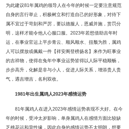
为此建议81年属鸡的领导人在今年的时候一定要注意规范
自身的言行举止，积极树立和打造自己的好形象，对待下
属不宜过于苛刻和严厉，要以德服人，恩威并施，赏罚分
明，这样才能令他人心服口服。2023年若想借助吉年时
运，在事业官运上平步青云、顺风顺水、扭颓为胜，属鸡
人可以摆放或佩戴一件【祥安阁登榜扬名】来作为旺事业
的吉祥物，使得在兔年中事业运势皆得以人际平稳顺畅，
步步高升，化解是非与小人，促进人际关系，增添贵人贵
气，遇吉增吉，名利双收。
1981年出生属鸡人2023年感情运势
81年属鸡人在进入2023年感情运势表现不大好。在今
年的时候，受冲太岁影响，单身属鸡人在感情方面比较缺
乏桃花运和异性缘，因此自身的感情运势不太明朗，想要