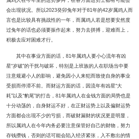
属鸡人在今年里的运势多舛，在各方面运势上都有可能会
会出现状况。所以2023癸卯兔年对于81年的42岁属鸡人而
言也是比较具有挑战性的一年，而属鸡人若是想要安然度
过兔年的话也必须要振作起来，努力去拼搏，迎难而上，
积极去应对困难才行。
其中在事业方面的话，81年属鸡人要小心流年有凶
星“岁破”的干扰与破坏，特别是上班族的人在职场当中要
注意规避小人的影响，避免因小人来犯而致使自身的事业
受损而停滞不前。而财运方面的话，因流年有凶星“大
耗”以及“豹尾”的打击，81年属鸡人在金钱方面的局势也是
十分动荡的，自身财运不好，在正财运势上以及偏财运势
方面都会出现不少的亏损，而破财漏财的状况更是明显，
所以属鸡人在今年内务必要注意保管好自己的财物，努力
存钱攒钱，否则的话可能会陷入经济紧张，入不敷出的情