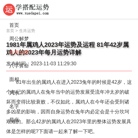
首页
首页
>
生肖运势
周公解梦
1981年属鸡人2023年运势及运程 81年42岁属
鸡人的2023年每月运势详解
生肖运势
发布时间：2023-11-03 11:29:30
八字算命
面相
81年出生的属鸡人在进入2023兔年的时候是42岁，这
个年纪的属鸡人在兔年当中的运势发展受流年冲太岁的破
风水
坏而变得比较衰败，不仅如此，属鸡人在今年还会受到诸
名字
多凶星的影响，因而自身运势在兔年内必定会是十分坎坷
星座
艰难的。那么42岁的属鸡人在2023年里的整体运势发展具
体是怎样的呢?下面请一起来了解一下吧。