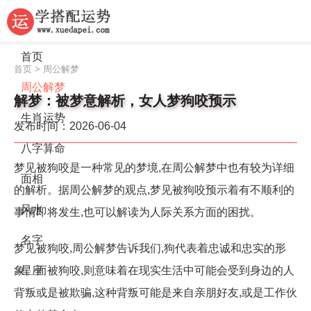
首页
首页
>
周公解梦
周公解梦
解梦：被梦意解析，女人梦狗咬预示
生肖运势
发布时间：2026-06-04
八字算命
梦见被狗咬是一种常见的梦境,在周公解梦中也有较为详细
面相
的解析。据周公解梦的观点,梦见被狗咬预示着有不顺利的
风水
事情即将发生,也可以解读为人际关系方面的困扰。
名字
梦见被狗咬,周公解梦告诉我们,狗代表着忠诚和忠实的形
象。而被狗咬,则意味着在现实生活中可能会受到身边的人
星座
背叛或是被欺骗,这种背叛可能是来自亲朋好友,或是工作伙