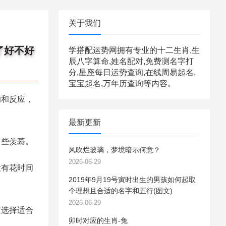
关于我们
了好不好
学搭配运势网拥有专业的十二生肖,生
辰八字算命,姓名配对,免费测名字打
分,星座每日运势查询,在线周易起名,
宝宝起名,万年历查询等内容。
和反应，
最新更新
些羡慕。
风吹烂玻璃，梦境暗示何意？
2026-06-29
有花时间
2019年9月19号寅时出生的男孩如何起取
个理想且合适的名字和五行(图文)
2026-06-29
选择适合
卯时对应的生肖-兔