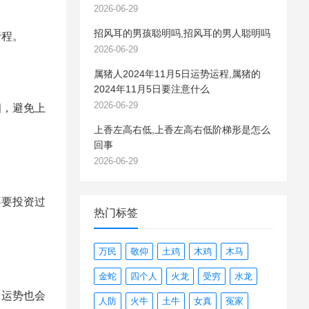
2026-06-29
招风耳的男孩聪明吗,招风耳的男人聪明吗
行程。
2026-06-29
属猪人2024年11月5日运势运程,属猪的
2024年11月5日要注意什么
2026-06-29
，避免上
上香左高右低,上香左高右低阶梯形是怎么
回事
2026-06-29
要投资过
热门标签
万民
敬仰
土鸡
木鸡
木马
金蛇
四个人
火龙
受穷
水龙
运势也会
人防
火牛
土牛
女真
冤家