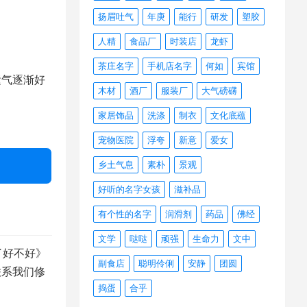
扬眉吐气
年庚
能行
研发
塑胶
人精
食品厂
时装店
龙虾
。
茶庄名字
手机店名字
何如
宾馆
气逐渐好
木材
酒厂
服装厂
大气磅礴
家居饰品
洗涤
制衣
文化底蕴
宠物医院
浮夸
新意
爱女
乡土气息
素朴
景观
好听的名字女孩
滋补品
有个性的名字
润滑剂
药品
佛经
文学
哒哒
顽强
生命力
文中
了好不好》
副食店
聪明伶俐
安静
团圆
联系我们修
捣蛋
合乎