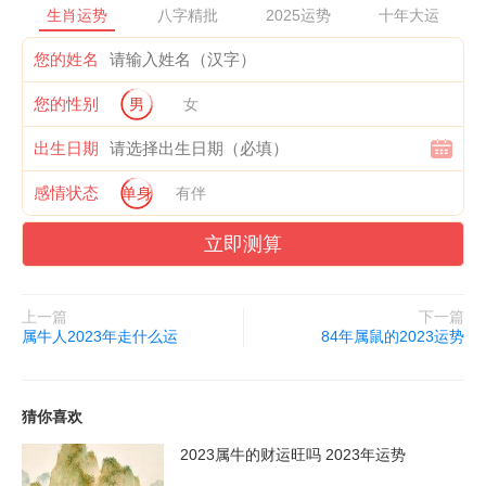
生肖运势
八字精批
2025运势
十年大运
另外，在佩戴红宝石的时候不能被别人随意触摸，不然会影响到红
您的姓名
宝石的功效，也会影响到它们的功效。
您的性别
男
女
生肖鼠佩戴什么招财
出生日期
黄水晶
感情状态
单身
有伴
对于生肖鼠来说，如果想要招财，佩戴黄水晶是非常不错的选择。
立即测算
黄水晶是一种天然的水晶石，具有聚财招财，镇宅化煞的作用。属
鼠人如果经常佩戴黄水晶的话，对他们的财运提升非常有帮助，不
上一篇
下一篇
仅能够提升自己的赚钱能力，同时也会避免一些破财的情况出现。
属牛人2023年走什么运
84年属鼠的2023运势
尤其对于那些从事仕途的属鼠人，如果经常佩戴黄水晶的话，能够
提升自己的人际关系，在发展的过程当中，也会得到很多帮助与支
猜你喜欢
持，有效的提升了财运。
2023属牛的财运旺吗 2023年运势