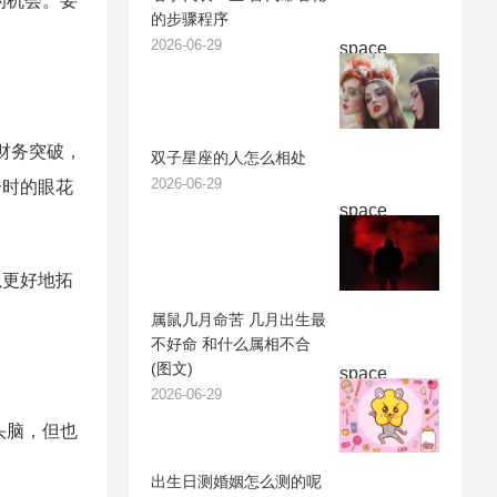
的机会。要
的步骤程序
2026-06-29
space
财务突破，
双子星座的人怎么相处
2026-06-29
一时的眼花
space
以更好地拓
属鼠几月命苦 几月出生最
不好命 和什么属相不合
(图文)
space
2026-06-29
头脑，但也
出生日测婚姻怎么测的呢