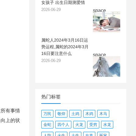
女孩子 出生日期测爱情
2026-06-29
space
属蛇人2024年3月16日运
势运程,属蛇的2024年3月
16日要注意什么
space
2026-06-29
热门标签
信所有事情
万民
敬仰
土鸡
木鸡
木马
乐向上的状
金蛇
四个人
火龙
受穷
水龙
人防
火牛
土牛
女真
冤家