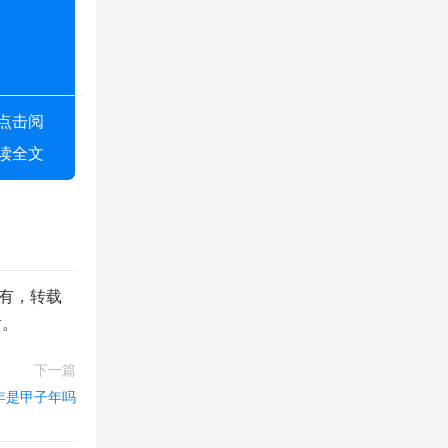
点击阅
读全文
所有，转载
谢。
下一篇
1年是甲子年吗