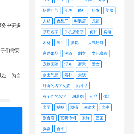
扬眉吐气
年庚
能行
研发
塑胶
人精
食品厂
时装店
龙虾
事务中要多
茶庄名字
手机店名字
何如
宾馆
木材
酒厂
服装厂
大气磅礴
猴子们需要
家居饰品
洗涤
制衣
文化底蕴
宠物医院
浮夸
新意
爱女
乡土气息
素朴
景观
以赴，为自
好听的名字女孩
滋补品
有个性的名字
润滑剂
药品
佛经
文学
哒哒
顽强
生命力
文中
副食店
聪明伶俐
安静
团圆
捣蛋
合乎