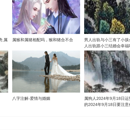
势,属
属猴和属猪相配吗，猴和猪合不合
男人出轨与小三有了小孩
】
人出轨跟小三结婚会幸福
八字注解-爱情与婚姻
属狗人2024年9月18日
的2024年9月18日要注