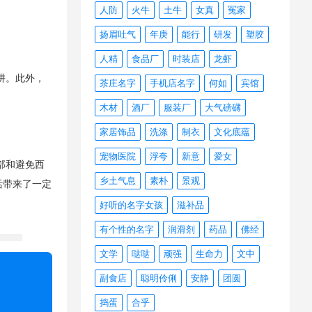
人防
火牛
土牛
女真
冤家
扬眉吐气
年庚
能行
研发
塑胶
人精
食品厂
时装店
龙虾
阱。此外，
茶庄名字
手机店名字
何如
宾馆
木材
酒厂
服装厂
大气磅礴
家居饰品
洗涤
制衣
文化底蕴
宠物医院
浮夸
新意
爱女
部和避免西
乡土气息
素朴
景观
活带来了一定
好听的名字女孩
滋补品
有个性的名字
润滑剂
药品
佛经
文学
哒哒
顽强
生命力
文中
副食店
聪明伶俐
安静
团圆
捣蛋
合乎