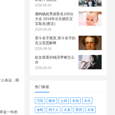
2026-06-04
属狗杨姓男孩取名100分
大全 2018年出生杨氏宝
宝取名(图文)
2026-06-04
英斗名字寓意,英斗名字的
含义意思解释
2026-06-04
处女座逛街钱没带够怎么
办
2026-06-04
个人命运，因
热门标签
万民
敬仰
土鸡
木鸡
木马
金蛇
四个人
火龙
受穷
水龙
主宰这一年的