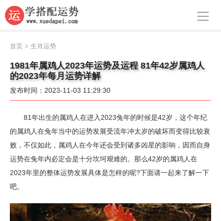
导航
首页
首页
>
生肖运势
周公解梦
1981年属鸡人2023年运势及运程 81年42岁属鸡人
的2023年每月运势详解
生肖运势
发布时间：2023-11-03 11:29:30
八字算命
81年出生的属鸡人在进入2023兔年的时候是42岁，这个年纪
面相
的属鸡人在兔年当中的运势发展受流年冲太岁的破坏而变得比较衰
败，不仅如此，属鸡人在今年还会受到诸多凶星的影响，因而自身
风水
运势在兔年内必定会是十分坎坷艰难的。那么42岁的属鸡人在
名字
2023年里的整体运势发展具体是怎样的呢?下面请一起来了解一下
吧。
星座