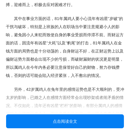
搏，迎难而上，积极去应对困难才行。
其中在事业方面的话，81年属鸡人要小心流年有凶星“岁破”的
干扰与破坏，特别是上班族的人在职场当中要注意规避小人的影
响，避免因小人来犯而致使自身的事业受损而停滞不前。而财运方
面的话，因流年有凶星“大耗”以及“豹尾”的打击，81年属鸡人在金
钱方面的局势也是十分动荡的，自身财运不好，在正财运势上以及
偏财运势方面都会出现不少的亏损，而破财漏财的状况更是明显，
所以属鸡人在今年内务必要注意保管好自己的财物，努力存钱攒
钱，否则的话可能会陷入经济紧张，入不敷出的情况。
另外，42岁属鸡人在兔年里的感情运势也是不大顺利的，受冲
太岁的影响，已婚之人在感情方面经常会出现吵架或者闹矛盾的情
况。不仅如此，流年还有凶星“栏杆”的影响，有部分属鸡人的感情
可能会出现第三者介入，而这也是自己与另一半出现夫妻离心的最
点击阅读全文
直接原因。所以属鸡人在2023年的时候一定要注意守好自己的感