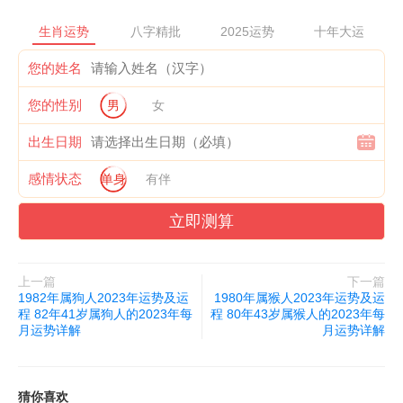
情和婚姻，洁身自爱，切勿让外来者有趁虚而入的机会。最后在健
康方面的话倒是表现平平，但因有冲太岁的影响，属鸡人有时候也
生肖运势
八字精批
2025运势
十年大运
难免会遭遇一些疾病困扰或者安全问题，因此自身在日常当中也是
您的姓名
不能过于马虎的，不管怎样都要注意保护自己，凡事以自身安危为
主才行。属鸡2023年冲太岁的人可在新年前后，按照传统民俗奉
您的性别
男
女
请一件【祥安阁吉岁锦袋】摆放于床头柜，寓意全年平平安安，心
出生日期
想事成，吉祥如意。同时可佩戴一条【祥安阁吉岁红绳】作为化解
犯太岁的吉祥饰物，寓意鸿运当头，红红火火，吉祥如意好运来。
感情状态
单身
有伴
立即测算
上一篇
下一篇
1982年属狗人2023年运势及运
1980年属猴人2023年运势及运
程 82年41岁属狗人的2023年每
程 80年43岁属猴人的2023年每
月运势详解
月运势详解
猜你喜欢