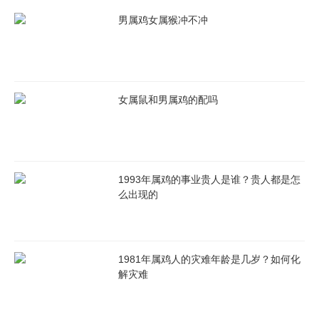
男属鸡女属猴冲不冲
1981年出生属鸡人2023年事业运势
81年属鸡人在进入2023年事业运势不太理想，受冲太岁以及
女属鼠和男属鸡的配吗
凶星“岁破”的打击，上班族的42岁属鸡人在工作方面问题频发，于
职场当中举步维艰，如履薄冰，总是会受到领导的打压以及小人的
干扰。所以上班族的属鸡人若是想要缓解运势上的危机则要提起精
神和斗志来，加倍努力才行，同时在职场方面也要注意搞好自身的
1993年属鸡的事业贵人是谁？贵人都是怎
人际关系，万不可到处树敌或者得罪他人，以免徒增不必要的麻烦
么出现的
和是非。
而相较于工薪阶层的人来讲，领导级别的属鸡人在今年内同样
也是运势不济，因凶星影响，自身在兔年里的形象大跌，做事不够
1981年属鸡人的灾难年龄是几岁？如何化
解灾难
稳妥，比较缺乏话语权和威信，很难服众，以至于公司内的员工都
对自己颇为不满，这样不利于自身带领团队发展，也会在一定程度
上对事业造成阻碍。为此建议81年属鸡的领导人在今年的时候一定