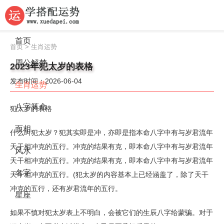
首页
首页
>
生肖运势
周公解梦
2023年犯太岁的表格
发布时间：2026-06-04
生肖运势
八字算命
犯太岁的表格
面相
什么叫犯太岁？犯其实即是冲，亦即是指本命八字中有与岁君流年
天干相冲克的五行。冲克的结果有克，即本命八字中有与岁君流年
风水
天干相冲克的五行。冲克的结果有克，即本命八字中有与岁君流年
名字
天干相冲克的五行。(犯太岁的内容基本上已经涵盖了，除了天干
冲克的五行，还有岁君流年的五行。
星座
如果不慎对犯太岁表上不明白，会被它们的生辰八字给蒙骗。对于