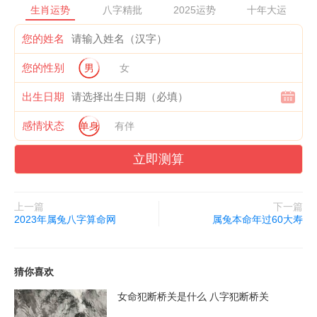
生肖运势
八字精批
2025运势
十年大运
及发光的红地毯等等，这些东西都能够发挥出积极有效的作用。
您的姓名
2、如果想要化解冲太岁的话，可以佩戴一些与自身属相相合的饰
您的性别
男
女
品，比如生肖狗、生肖羊等等，这些吉祥物在日常生活当中有很多
值得属马人注意的地方，尤其在冲太岁的年份当中，佩戴这些风水
出生日期
物品能够有效的化解冲太岁所造成的负面影响，有效的化解他们的
感情状态
单身
有伴
犯太岁所造成的负面影响。
立即测算
3、属马人在害太岁的年份当中，如果想要化解自身的运势，可以
随身携带一些开运的风水吉祥物，比如水晶或者是红玛瑙等等。这
些风水吉祥物能够有效的提升自身的运程，同时也会帮助他们消除
上一篇
下一篇
2023年属兔八字算命网
属兔本命年过60大寿
身上的不良情绪，从而提升属马人的气场和魅力。
猜你喜欢
2023年生肖运势
女命犯断桥关是什么 八字犯断桥关