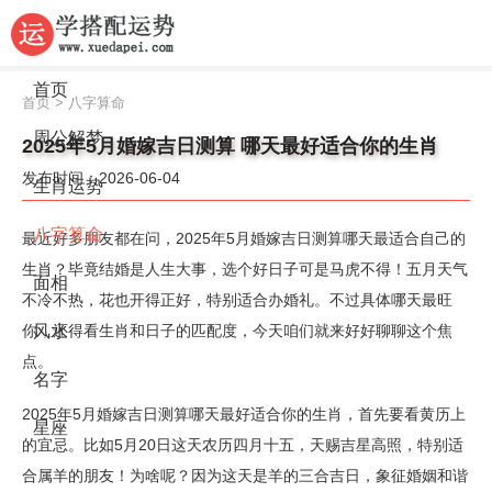
首页
首页
>
八字算命
周公解梦
2025年5月婚嫁吉日测算 哪天最好适合你的生肖
发布时间：2026-06-04
生肖运势
八字算命
最近好多朋友都在问，2025年5月婚嫁吉日测算哪天最适合自己的
生肖？毕竟结婚是人生大事，选个好日子可是马虎不得！五月天气
面相
不冷不热，花也开得正好，特别适合办婚礼。不过具体哪天最旺
你，还得看生肖和日子的匹配度，今天咱们就来好好聊聊这个焦
风水
点。
名字
2025年5月婚嫁吉日测算哪天最好适合你的生肖，首先要看黄历上
星座
的宜忌。比如5月20日这天农历四月十五，天赐吉星高照，特别适
合属羊的朋友！为啥呢？因为这天是羊的三合吉日，象征婚姻和谐