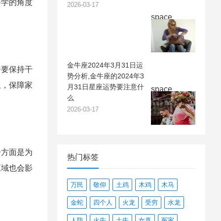
科学的角度
2026-03-17
space
金牛座2024年3月31日运
房要保持干
势分析,金牛座的2024年3
生，保障家
月31日星座运势要注意什
space
么
2026-03-17
一方面是为
热门标签
区域也会影
万民
敬仰
土鸡
木鸡
木马
金蛇
四个人
火龙
受穷
水龙
人防
火牛
土牛
女真
冤家