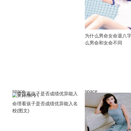
为什么男命女命退八字
么男命和女命不同
space
space
命理看孩子是否成绩优异能入名
校(图文)