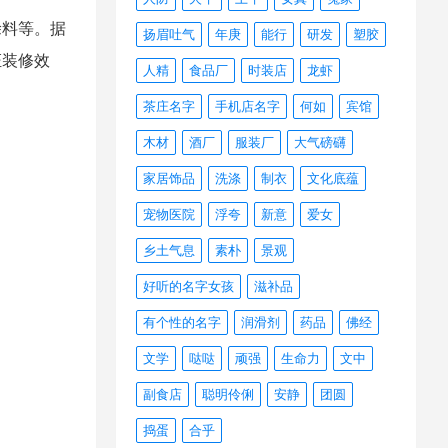
涂料等。据
扬眉吐气
年庚
能行
研发
塑胶
证装修效
人精
食品厂
时装店
龙虾
茶庄名字
手机店名字
何如
宾馆
木材
酒厂
服装厂
大气磅礴
家居饰品
洗涤
制衣
文化底蕴
宠物医院
浮夸
新意
爱女
乡土气息
素朴
景观
好听的名字女孩
滋补品
有个性的名字
润滑剂
药品
佛经
文学
哒哒
顽强
生命力
文中
副食店
聪明伶俐
安静
团圆
捣蛋
合乎