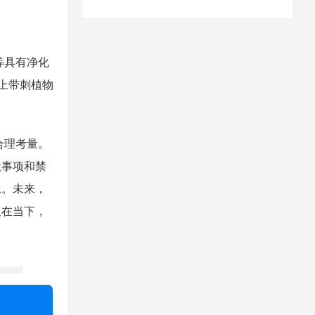
等具有净化
上带刺植物
合理考量。
意事项和禁
承。未来，
但在当下，