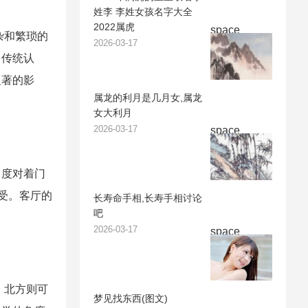
姓李 李姓女孩名字大全
2022属虎
space
杂和繁琐的
2026-03-17
。传统认
显著的影
属龙的利月是几月女,属龙
女大利月
2026-03-17
space
角度对着门
受。客厅的
长寿命手相,长寿手相讨论
吧
2026-03-17
space
，北方则可
梦见找东西(图文)