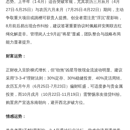
态势。上半年（1-6月）适合突破常规，尤其农历三月辰月（4月
27日-5月25日）与农历六月未月（7月25日-8月22日）期间，主动
争取重大项目或跳槽可获贵人提携。创业者需注意"浮沉"星影响，
8月前后易出现合作纠纷，建议签署重要协议时佩戴祥安阁联吉红
绳化解是非。管理岗人士9月起"将星"显威，团队整合与战略布局
能力显著提升。
财富运势：
正财收入呈阶梯式增长，但"劫煞"凶星导致现金流波动明显。建议
采用"3-3-4"理财法则：30%定存、30%稳健投资、40%灵活周转。
农历五月午月（6月25日-7月23日）偏财旺盛，可适度参与贵金属
投资，而10月戌月（10月22日-11月19日）需警惕亲友借贷纠纷。
购置房产宜选东南朝向，避开西北岁破方位。
情感运势：