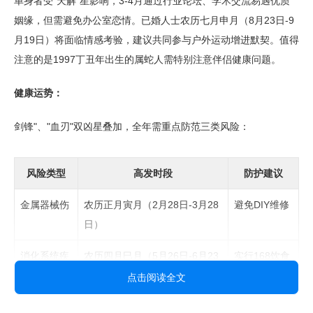
单身者受"天解"星影响，3-4月通过行业论坛、学术交流易遇优质
姻缘，但需避免办公室恋情。已婚人士农历七月申月（8月23日-9
月19日）将面临情感考验，建议共同参与户外运动增进默契。值得
注意的是1997丁丑年出生的属蛇人需特别注意伴侣健康问题。
健康运势：
剑锋"、"血刃"双凶星叠加，全年需重点防范三类风险：
风险类型
高发时段
防护建议
金属器械伤
农历正月寅月（2月28日-3月28
避免DIY维修
日）
消化系统疾
农历四月巳月（5月26日-6月23
实行168饮食
病
日）
法
点击阅读全文
意外溺水
农历七月申月（8月23日-9月19
远离江河湖海