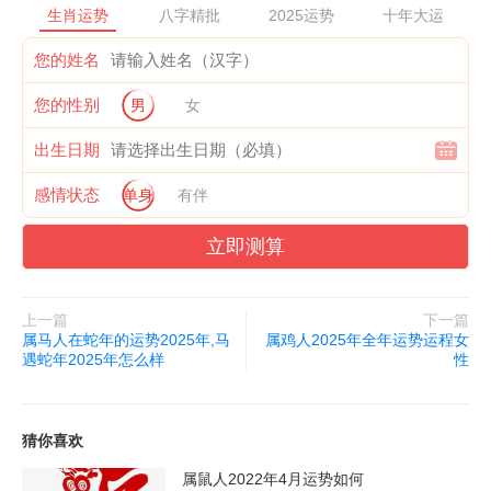
生肖运势
八字精批
2025运势
十年大运
日）
您的姓名
您的性别
男
女
二、2025年蛇宝宝最佳出生月份了解根据三元九运与生辰八字理
论，2025年特别指定月份出生的蛇宝宝将获得天地能量加持：
出生日期
感情状态
单身
有伴
农历三月（辰月4.27-5.25）
立即测算
辰土生巳火形成"化气格"，此月出生者具超群领导力。日柱带甲
午、乙未者，中年易成行业翘楚。建议取名用带"艹"、"木"偏旁
字，如慕、荣等。
上一篇
下一篇
属马人在蛇年的运势2025年,马
属鸡人2025年全年运势运程女
遇蛇年2025年怎么样
性
农历四月（巳月5.26-6.23）
本命月得"岁驾"临照，生辰若逢巳时（9-11时），形成"双巳拱
猜你喜欢
禄"格局。此月生人宜从事文化创意产业，佩戴祥安阁九艳和合手
属鼠人2022年4月运势如何
链可增强贵人缘。