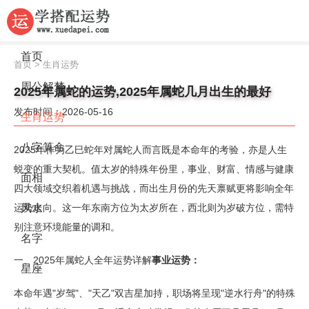
首页
首页
>
生肖运势
周公解梦
2025年属蛇的运势,2025年属蛇几月出生的最好
发布时间：2026-05-16
生肖运势
八字算命
2025年作为乙巳蛇年对属蛇人而言既是本命年的考验，亦是人生
蜕变的重大契机。值太岁的特殊年份里，事业、财富、情感与健康
面相
四大领域交织着机遇与挑战，而出生月份的先天禀赋更将影响全年
运势走向。这一年东南方位为太岁所在，西北则为岁破方位，需特
风水
别注意环境能量的调和。
名字
一、2025年属蛇人全年运势详解
事业运势：
星座
本命年遇"岁驾"、"天乙"双吉星加持，职场将呈现"逆水行舟"的特殊