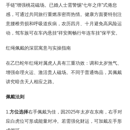
手链”增强桃花磁场。已婚人士需警惕“七年之痒”式倦怠
感，可通过共同旅行重燃亲密而热情。健康方面要特别注
意腰椎劳损和呼吸道疾病，农历四月、十月避免高风险运
动，驾车族可在车内悬挂“祥安阁畅行年连车挂”保平安。
红绳佩戴的深层寓意与实操指南
在乙巳蛇年红绳对属虎人具有三重功效：调和太岁煞气、
增强命理火运、激活贵人磁场。不同于普通饰品，其佩戴
讲究暗含天人相应之路。
佩戴法则
1.
方位选择
右手佩戴为佳，因2025年太岁在东南，右手对
应白虎位可形成能量对冲。若需强化财运，可加戴左手形