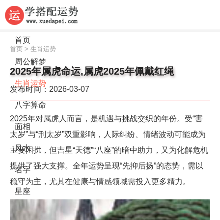
首页
首页
>
生肖运势
周公解梦
2025年属虎命运,属虎2025年佩戴红绳
生肖运势
发布时间：2026-03-07
八字算命
2025年对属虎人而言，是机遇与挑战交织的年份。受“害
面相
太岁”与“刑太岁”双重影响，人际纠纷、情绪波动可能成为
风水
主要困扰，但吉星“天德”“八座”的暗中助力，又为化解危机
提供了强大支撑。全年运势呈现“先抑后扬”的态势，需以
名字
稳守为主，尤其在健康与情感领域需投入更多精力。
星座