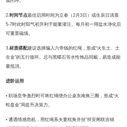
成闭环。
2.
时间节点
最佳启用时间为立春（2月3日）或生辰日清晨
5-7时此时阳气初升利于能量灌注。每月初一用盐水净化后
可重置磁场。
3.
材质搭配
建议选择编入六帝钱的红绳，形成“火生土、土
生金”的五行循环。忌与黑曜石等水性饰品同戴，易造成能
量抵消。
进阶运用
• 职场竞争激烈时可将红绳绕办公桌东南角三圈，形成“火
蛇盘金”局提升决策力。
• 遭遇情感危机，用红绳系夫妻枕角并挂“祥安阁联吉锦