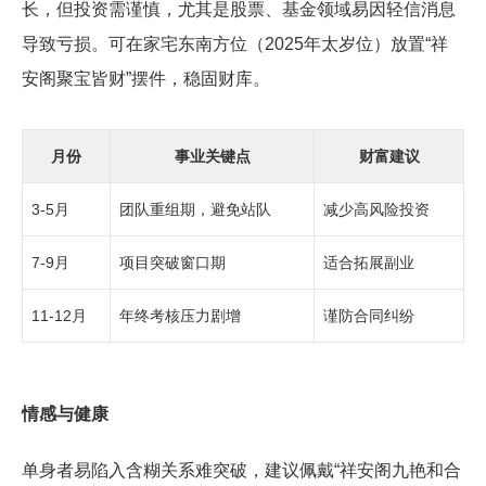
长，但投资需谨慎，尤其是股票、基金领域易因轻信消息
导致亏损。可在家宅东南方位（2025年太岁位）放置“祥
安阁聚宝皆财”摆件，稳固财库。
月份
事业关键点
财富建议
3-5月
团队重组期，避免站队
减少高风险投资
7-9月
项目突破窗口期
适合拓展副业
11-12月
年终考核压力剧增
谨防合同纠纷
情感与健康
单身者易陷入含糊关系难突破，建议佩戴“祥安阁九艳和合