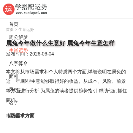
首页
首页
>
生肖运势
周公解梦
属兔今年做什么生意好 属兔今年生意怎样
生肖运势
发布时间：2026-06-04
八字算命
本文将从市场需求和个人特质两个方面,详细说明在属兔的
面相
这一年,哪些生意能够取得好的收益。从成本、风险、前景
风水
等方面进行分析,为属兔的读者提供趋势指引,帮助他们抓住
商机。
名字
市场需求方面
星座