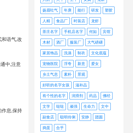
扬眉吐气
年庚
能行
研发
塑胶
人精
食品厂
时装店
龙虾
茶庄名字
手机店名字
何如
宾馆
和语气,改
木材
酒厂
服装厂
大气磅礴
家居饰品
洗涤
制衣
文化底蕴
宠物医院
浮夸
新意
爱女
通中,注意
乡土气息
素朴
景观
好听的名字女孩
滋补品
有个性的名字
润滑剂
药品
佛经
文学
哒哒
顽强
生命力
文中
作息,保持
副食店
聪明伶俐
安静
团圆
捣蛋
合乎