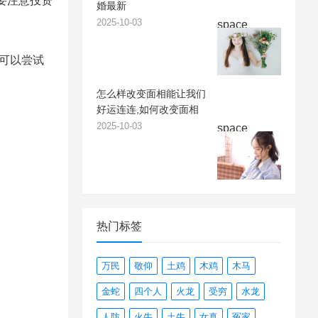
要注意投资
婚最新
2025-10-03
space
时可以尝试
怎么样改变面相能让我们
好运连连,如何改变面相
2025-10-03
space
热门标签
万民
敬仰
土鸡
木鸡
木马
金蛇
四个人
火龙
受穷
水龙
人防
火牛
土牛
女真
冤家