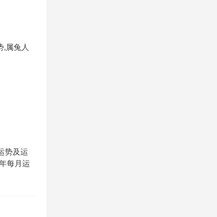
势,属兔人
年运势及运
25年每月运