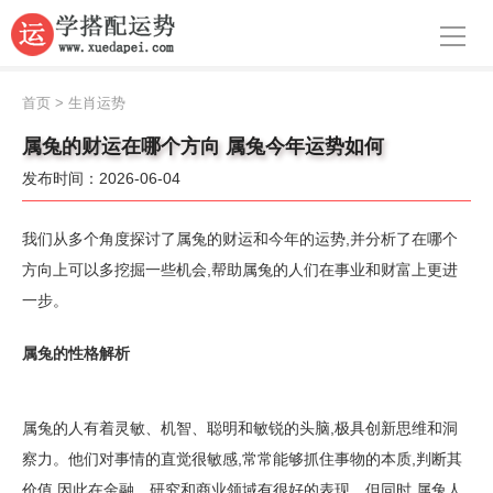
导航
首页
首页
>
生肖运势
周公解梦
属兔的财运在哪个方向 属兔今年运势如何
发布时间：2026-06-04
生肖运势
八字算命
我们从多个角度探讨了属兔的财运和今年的运势,并分析了在哪个
方向上可以多挖掘一些机会,帮助属兔的人们在事业和财富上更进
面相
一步。
风水
属兔的性格解析
名字
属兔的人有着灵敏、机智、聪明和敏锐的头脑,极具创新思维和洞
星座
察力。他们对事情的直觉很敏感,常常能够抓住事物的本质,判断其
价值,因此在金融、研究和商业领域有很好的表现。但同时,属兔人