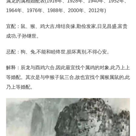
属龙的属相婚配表(1916年、1928年、1940年、1952年、
1964年、1976年、1988年、2000年、2012年)
宜配：鼠、猴、鸡大吉,缔结良缘,勤俭发家,日见昌盛,富贵
成功,子孙继世。
忌配：狗、兔,不能和睦终世,损坏离别,不得心安。
解释：辰龙与酉鸡六合,因此最宜找个属鸡的对象,此乃上上
等婚配。其次是与申猴子鼠三合,故也宜找个属猴属鼠的,此
乃上等婚配。