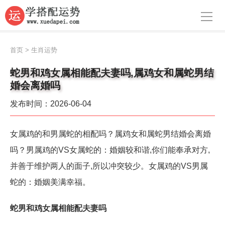
导航
首页
首页
>
生肖运势
周公解梦
蛇男和鸡女属相能配夫妻吗,属鸡女和属蛇男结
婚会离婚吗
生肖运势
发布时间：2026-06-04
八字算命
面相
女属鸡的和男属蛇的相配吗？属鸡女和属蛇男结婚会离婚
吗？男属鸡的VS女属蛇的：婚姻较和谐,你们能奉承对方,
风水
并善于维护两人的面子,所以冲突较少。女属鸡的VS男属
名字
蛇的：婚姻美满幸福。
星座
蛇男和鸡女属相能配夫妻吗