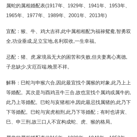
属蛇的属相婚配表(1917年、1929年、1941年、1953年、
1965年、1977年、1989年、2001年、2013年)
宜配：猴、牛、鸡大吉祥,此中属相相配为福禄鸳鸯,智勇双
全,功业垂成,足立宝地,名利双收,一生幸福。
忌配：猪、虎,家境虽无大的困苦和失败,但夫妻离心离德,
子息缺少,灾厄百端,晚景不祥。
解释：巳蛇与申猴六合,因此最宜找个属猴的对象,此乃上上
等婚配。其次是与酉鸡丑牛三合,故也宜找个属鸡或属牛的,
此乃上等婚配。巳蛇与亥猪相冲,因此最忌找属猪的,此乃下
下等婚配。巳蛇与寅虎相刑,此乃下等婚配；有时也讲寅、
巳、申三刑,故三口人不宜构成蛇、虎、猴的格局。