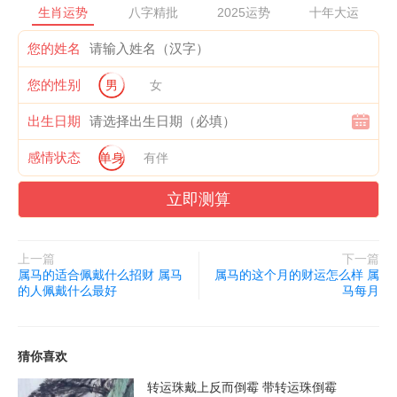
生肖运势
八字精批
2025运势
十年大运
资门槛和风险评估。
您的姓名
借贷和理财规划分析
您的性别
男
女
对于属马而言,本月借贷需谨慎,不可过度依赖借贷来维持自己的生
出生日期
活或者经营困境。可考虑适当进行理财规划,建立个人理财规划,制
感情状态
单身
有伴
定合理的支出计划,做好储蓄和财务管理,以保证自己的财务状况稳
定。
立即测算
人际关系和财务管理分析
上一篇
下一篇
属马的适合佩戴什么招财 属马
属马的这个月的财运怎么样 属
的人佩戴什么最好
马每月
在本月中,属马需要加强与身边朋友和同事之间的沟通和交流,增强
人际关系,以有利于创业和职场的发展。同时也要注意做好财务管
理,建立健全的预算和记录系统,以监控个人财务状况的变化,保证财
猜你喜欢
务状况的稳定。
转运珠戴上反而倒霉 带转运珠倒霉