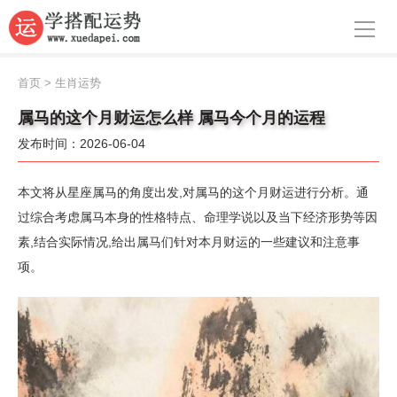
导航
首页
首页
>
生肖运势
周公解梦
属马的这个月财运怎么样 属马今个月的运程
发布时间：2026-06-04
生肖运势
八字算命
本文将从星座属马的角度出发,对属马的这个月财运进行分析。通
过综合考虑属马本身的性格特点、命理学说以及当下经济形势等因
面相
素,结合实际情况,给出属马们针对本月财运的一些建议和注意事
项。
风水
名字
星座