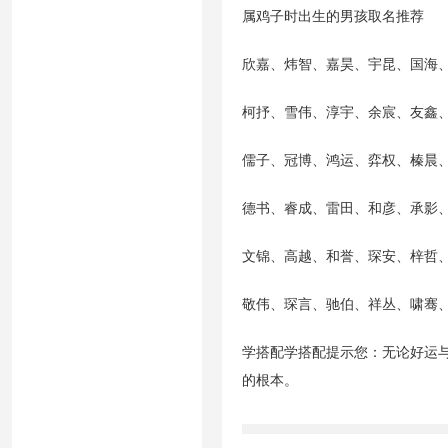
属鸡子时出生的男孩取名推荐
欣嘉、炜智、嘉昊、宇昆、国海
柯抒、雪伟、淳宇、余宸、友鑫
儒子、冠博、鸿运、弈权、榛晨
德书、睿成、雷田、和彦、承影
文锦、高越、和誉、琛安、梓哲
敬伟、琛言、驰伯、祥丛、啸骞
学搭配学搭配提示您：无论好运
的根本。