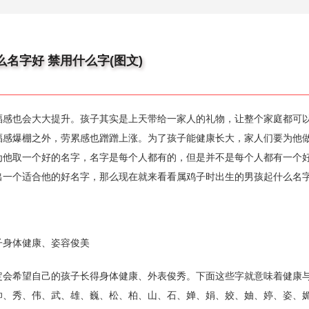
名字好 禁用什么字(图文)
福感也会大大提升。孩子其实是上天带给一家人的礼物，让整个家庭都可
福感爆棚之外，劳累感也蹭蹭上涨。为了孩子能健康长大，家人们要为他
为他取一个好的名字，名字是每个人都有的，但是并不是每个人都有一个
出一个适合他的好名字，那么现在就来看看属鸡子时出生的男孩起什么名
子身体健康、姿容俊美
定会希望自己的孩子长得身体健康、外表俊秀。下面这些字就意味着健康
帅、秀、伟、武、雄、巍、松、柏、山、石、婵、娟、姣、妯、婷、姿、