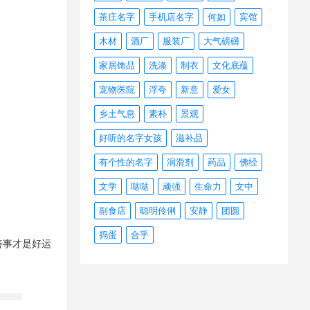
茶庄名字
手机店名字
何如
宾馆
木材
酒厂
服装厂
大气磅礴
家居饰品
洗涤
制衣
文化底蕴
宠物医院
浮夸
新意
爱女
乡土气息
素朴
景观
好听的名字女孩
滋补品
有个性的名字
润滑剂
药品
佛经
文学
哒哒
顽强
生命力
文中
副食店
聪明伶俐
安静
团圆
捣蛋
合乎
善事才是好运