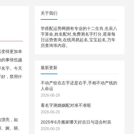
关于我们
学搭配运势网拥有专业的十二生肖,生辰八
字算命,姓名配对,免费测名字打分,星座每
日运势查询,在线周易起名,宝宝起名,万年
历查询等内容。
以变得更加幸
做的事情也越
最新更新
好名字。今天
字好，禁用什
不动产纹在左手还是右手,手相不动产线的
人命运
2026-06-29
看名字测婚姻配对准不准呢
2026-06-29
与漂亮，如
2025年6月搬家哪天好吉日与适合时辰
媚、婉、丽、
2026-06-29