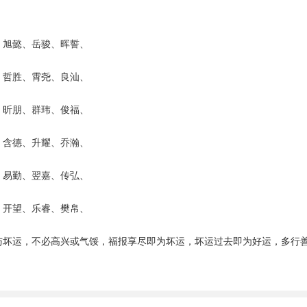
、旭懿、岳骏、晖誓、
、哲胜、霄尧、良汕、
、昕朋、群玮、俊福、
、含德、升耀、乔瀚、
、易勤、翌嘉、传弘、
、开望、乐睿、樊帛、
与坏运，不必高兴或气馁，福报享尽即为坏运，坏运过去即为好运，多行