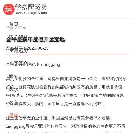
首页
首页
>
星座
周公解梦
金牛座新年度假开运宝地
发布时间：2026-06-29
生肖运势
八字算命
金牛座开运旅游地-xianggang
面相
高贵又优雅的金牛座，觉得出国旅游就是一种享受，渴望吃好的穿
好的，就算花钱也会觉得如果能够得到应有的质感，那就非常值
风水
得!所以要金牛座特地花钱去所谓的探险，体验旅游当地的民情风
名字
俗，弄得灰头土脸的，金牛座可是一点也办不到的喔!
星座
注重生活享受的金牛座，出国当然是要有美食相伴才过瘾。
xianggang号称是亚洲的购物天堂，琳琅满目的各式美食更是不眉