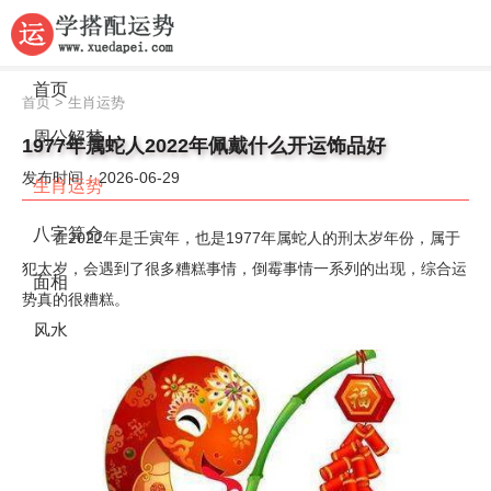
首页
首页
>
生肖运势
周公解梦
1977年属蛇人2022年佩戴什么开运饰品好
发布时间：2026-06-29
生肖运势
八字算命
在2022年是壬寅年，也是1977年属蛇人的刑太岁年份，属于
犯太岁，会遇到了很多糟糕事情，倒霉事情一系列的出现，综合运
面相
势真的很糟糕。
风水
名字
星座