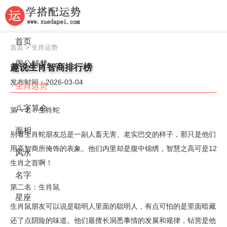
首页
首页
>
生肖运势
周公解梦
趣说生肖智商排行榜
发布时间：2026-03-04
生肖运势
八字算命
第一名：生肖蛇
面相
别看生肖蛇朋友总是一副人畜无害、老实巴交的样子，那只是他们
用高智商所掩饰的表象。他们内里却是腹中锦绣，智慧之高可是12
风水
生肖之首啊！
名字
第二名：生肖鼠
星座
生肖鼠朋友可以说是聪明人里面的聪明人，有点可怕的是里面暗藏
还了点阴险的味道。他们最擅长洞悉事情的发展和规律，钻营是他