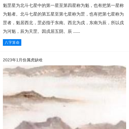
魁罡星为北斗七星中的第一星至第四星称为魁，也有把第一星称
为魁者。北斗七星的第五星至第七星称为罡，也有把第七星称为
罡者，魁居西北，罡必指于东南。西北为戌，东南为辰，所以戌
为河魁，辰为天罡。因戌居五阴。辰 ......
八字算命
2023年1月份属虎缺啥