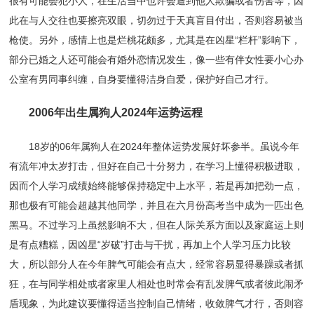
很有可能会犯小人，在生活当中也许会遭到他人欺骗或者伤害等，因
此在与人交往也要擦亮双眼，切勿过于天真盲目付出，否则容易被当
枪使。另外，感情上也是烂桃花颇多，尤其是在凶星“栏杆”影响下，
部分已婚之人还可能会有婚外恋情况发生，像一些有伴女性要小心办
公室有男同事纠缠，自身要懂得洁身自爱，保护好自己才行。
2006年出生属狗人2024年运势运程
18岁的06年属狗人在2024年整体运势发展好坏参半。虽说今年
有流年冲太岁打击，但好在自己十分努力，在学习上懂得积极进取，
因而个人学习成绩始终能够保持稳定中上水平，若是再加把劲一点，
那也极有可能会超越其他同学，并且在六月份高考当中成为一匹出色
黑马。不过学习上虽然影响不大，但在人际关系方面以及家庭运上则
是有点糟糕，因凶星“岁破”打击与干扰，再加上个人学习压力比较
大，所以部分人在今年脾气可能会有点大，经常容易显得暴躁或者抓
狂，在与同学相处或者家里人相处也时常会有乱发脾气或者彼此闹矛
盾现象，为此建议要懂得适当控制自己情绪，收敛脾气才行，否则容