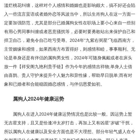
滥烂桃花纠缠，这样对个人感情和婚姻也是影响颇大，搞不好还会陷
入一些流言蜚语或者婚外恋等风波当中，所以生肖狗人在这一方面一
定要加强防范，尤其是部分已婚属狗女性在职场上要小心来自一些别
有用心男同事纠缠或者恶意骚扰等，必要时要勇敢站出来保护自己和
捍卫自己，避免令自己吃亏受辱。2024年“九紫右弼星”飞临西南方，
主管姻缘和感情，如果西南方布置得好，则感情和睦，事事顺利。无
论是单身还是有伴侣的属狗男女性，2024年可随身佩戴或者在床头
放一件【祥安阁九艳利贵手链】作为今年的感情吉祥物;单身人士借
由喜鹊、贵人守护来提升个人魅力和异性缘，帮助早日脱单;而有对
象和已婚者和合能稳固婚恋感情，与伴侣恩爱如初。
属狗人2024年健康运势
属狗人在进入2024年健康运势情况也是比较一般。因运势上暂
无吉星支持，且又是恰逢冲太岁打击，再加上又有凶星“岁破”干扰，
所以属狗人在健康以及安全方面也是不大理想。部分年轻气盛人在今