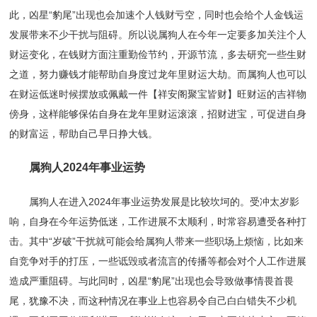
此，凶星“豹尾”出现也会加速个人钱财亏空，同时也会给个人金钱运
发展带来不少干扰与阻碍。所以说属狗人在今年一定要多加关注个人
财运变化，在钱财方面注重勤俭节约，开源节流，多去研究一些生财
之道，努力赚钱才能帮助自身度过龙年里财运大劫。而属狗人也可以
在财运低迷时候摆放或佩戴一件【祥安阁聚宝皆财】旺财运的吉祥物
傍身，这样能够保佑自身在龙年里财运滚滚，招财进宝，可促进自身
的财富运，帮助自己早日挣大钱。
属狗人2024年事业运势
属狗人在进入2024年事业运势发展是比较坎坷的。受冲太岁影
响，自身在今年运势低迷，工作进展不太顺利，时常容易遭受各种打
击。其中“岁破”干扰就可能会给属狗人带来一些职场上烦恼，比如来
自竞争对手的打压，一些诋毁或者流言的传播等都会对个人工作进展
造成严重阻碍。与此同时，凶星“豹尾”出现也会导致做事情畏首畏
尾，犹豫不决，而这种情况在事业上也容易令自己白白错失不少机