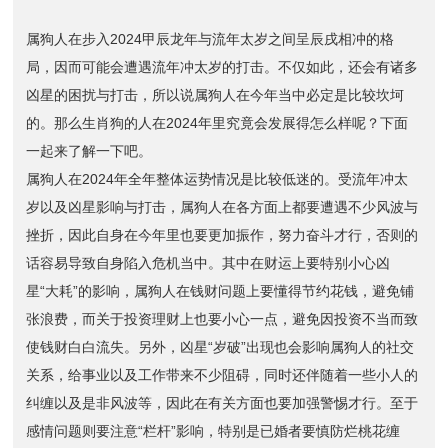
属狗人在步入2024甲辰龙年与流年太岁之间呈辰戌相冲的格
局，因而可能会遭遇流年冲太岁的打击。不仅如此，还会有诸多
凶星的困扰与打击，所以说属狗人在今年当中必定是比较坎坷
的。那么生肖狗的人在2024年里究竟会发展得怎么样呢？下面
一起来了解一下吧。
属狗人在2024年全年整体运势情况是比较低迷的。受流年冲太
岁以及凶星影响与打击，属狗人在各方面上都要遭遇不少风波与
挫折，因此自身在今年里也要更加振作，努力奋斗才行，否则的
话容易导致自身陷入危机当中。其中在财运上要特别小心凶
星“大耗”的影响，属狗人在钱财问题上要懂得节约花钱，避免铺
张浪费，而关于投资理财上也要小心一点，避免因投资不当而致
使钱财白白流失。另外，凶星“岁破”出现也会影响属狗人的社交
关系，给事业以及工作带来不少阻碍，同时还伴随着一些小人的
纠缠以及是非风波等，因此在有关方面也要加强警惕才行。至于
感情问题则要注意“栏杆”影响，特别是已婚者要慎防烂桃花缠