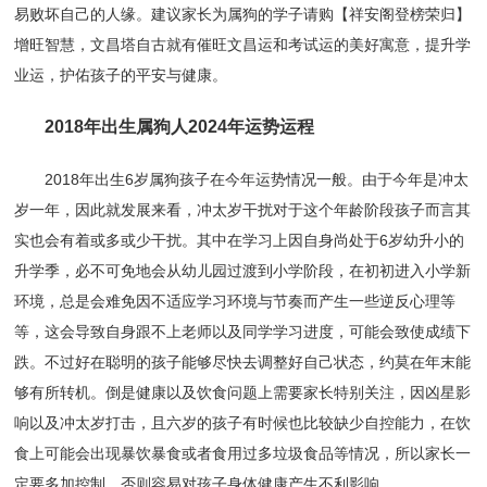
易败坏自己的人缘。建议家长为属狗的学子请购【祥安阁登榜荣归】
增旺智慧，文昌塔自古就有催旺文昌运和考试运的美好寓意，提升学
业运，护佑孩子的平安与健康。
2018年出生属狗人2024年运势运程
2018年出生6岁属狗孩子在今年运势情况一般。由于今年是冲太
岁一年，因此就发展来看，冲太岁干扰对于这个年龄阶段孩子而言其
实也会有着或多或少干扰。其中在学习上因自身尚处于6岁幼升小的
升学季，必不可免地会从幼儿园过渡到小学阶段，在初初进入小学新
环境，总是会难免因不适应学习环境与节奏而产生一些逆反心理等
等，这会导致自身跟不上老师以及同学学习进度，可能会致使成绩下
跌。不过好在聪明的孩子能够尽快去调整好自己状态，约莫在年末能
够有所转机。倒是健康以及饮食问题上需要家长特别关注，因凶星影
响以及冲太岁打击，且六岁的孩子有时候也比较缺少自控能力，在饮
食上可能会出现暴饮暴食或者食用过多垃圾食品等情况，所以家长一
定要多加控制，否则容易对孩子身体健康产生不利影响。