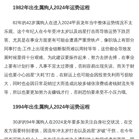
1982年出生属狗人2024年运势运程
82年的42岁属狗人在进入2024甲辰龙年当中整体运势情况不太
乐观。这个年纪人在今年受冲太岁以及凶星打击而导致运势下跌厉
害。尤其是在事业方面更有可能会遭遇严重滑铁卢，像职场上有部分
同事打击;工作上出现资金链断裂而难以周转等等，这些都会导致发
展时候显得十分艰难。为此建议要振作起来，努力去拼去搏，在事业
上要有计划行事，凡事不宜太过莽撞，否则容易出现失误。而关于财
运也要小心凶星“大耗”打击，在财运上也可能会因投资失利而亏损较
大，同时也会因日常花销过大而造成比较多铺张浪费或者钱财流失等
等，所以也要更加努力去赚钱才行，否则恐怕要承受不小压力哦。
1994年出生属狗人2024年运势运程
30岁的94年属狗人在2024龙年要多加关注自身社交状况，在交
友方面要特别谨慎，因流年冲太岁打击以及凶星“岁破”干扰，在今年