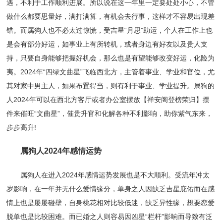
遇，不利于工作顺利进展。所以说在这一年里一定要处处小心，不管
做什么都要思量好，满打满算，有机会去行事，这样才不容易出现差
错。而属狗人也不必太过惊慌，受吉星“月思”助运，个人在工作上也
是会有部分好运，如事业上有所转机，或者身边有好友以及贵人支
持，只要自身能够把握好机会，那么也是有望能够改变好运，化险为
夷。2024年“四绿文曲星”飞临西北方，主管着事业、学业和官位，尤
其对家中男主人，如果布置得当，则有利于事业、学业提升。属狗的
人2024年可以在西北方客厅或者办公室摆放【祥安阁登榜荣归】摆
件来催旺“文曲星”，催贵升官和化解各种不利影响，助你紫气东来，
步步高升!
属狗人2024年感情运势
属狗人在进入2024年感情运势发展也是不大顺利。受流年冲太
岁影响，在一年并无什么爱情缘分，单身之人因缺乏吉星庇佑而在感
情上也是屡屡碰壁，自身桃花相对比较低迷，缺乏异性缘，想要恋爱
脱单也是比较困难。而已婚之人则容易因凶星“栏杆”影响而导致有泛