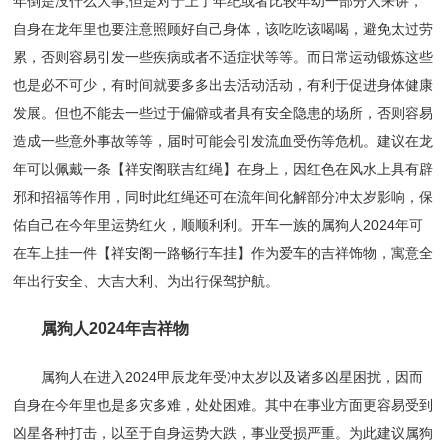
年倒是没什么大事;但是对于上了年纪或者比较年幼一部分人来讲，
自身在龙年里也要注意照顾好自己身体，该吃吃该喝喝，避免太过劳
累，否则容易引发一些疾病或者不适症状等等。而日常运动锻炼这些
也是必不可少，有时间就要多多出去活动活动，有利于促进身体健康
发展。但也不能去一些过于偏僻或者具有安全隐患的场所，否则容易
造成一些意外事故等等，届时可能会引发流血受伤等危机。建议在龙
年可以佩戴一条【祥安阁联吉红绳】在身上，因红色在风水上具有辟
邪和招福等作用，同时此红绳还可在流年间化解部分冲太岁影响，保
佑自己在今年里运势红火，顺顺利利。开车一族的属狗人2024年可
在车上挂一件【祥安阁一路畅行车挂】作为爱车的吉祥饰物，寓意全
年出行安全、大吉大利、为出行保驾护航。
属狗人2024年吉祥物
属狗人在进入2024甲辰龙年受冲太岁以及诸多凶星困扰，因而
自身在今年里也是多灾多难，处处困难。其中在事业方面更容易受到
凶星各种打击，以至于自身运势大跌，事业受损严重。为此建议属狗