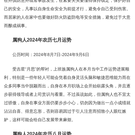
在外慎防意外或者事故发生，在紧要关头要懂得保持镇定，保护好自
己的安全，凡事以自身生命安全为前提才行，避免令自己受到伤害。
而居家的人在家中也要做好防火防盗防电等安全措施，避免过于大意
而酿成祸事。
属狗人2024年农历七月运势
公历时间：2024年8月7日-2024年9月6日
受吉星“月思”的帮衬，上班族属狗人在本月当中工作运势进展顺
利，特别是一些年轻人可能会凭着自身灵活头脑和敏捷思维能力而在
众多同事当中脱颖而出，自身在本月职场上会开始崭露头角，并且逐
步获得领导或者上司赏识与看重。不过虽说如此，但属狗人也不宜太
过骄傲，自身在事业方面仍要步步小心，切勿因为做出一点小成绩就
沾沾自喜、得意忘形，否则容易因过于引人注意而招致小人眼红嫉
妒，这样可能会给自己发展带来麻烦。
属狗人2024年农历八月运势