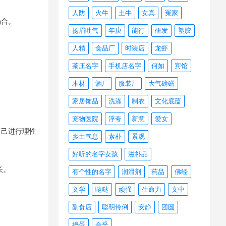
人防
火牛
土牛
女真
冤家
场合。
扬眉吐气
年庚
能行
研发
塑胶
人精
食品厂
时装店
龙虾
茶庄名字
手机店名字
何如
宾馆
木材
酒厂
服装厂
大气磅礴
家居饰品
洗涤
制衣
文化底蕴
宠物医院
浮夸
新意
爱女
自己进行理性
乡土气息
素朴
景观
好听的名字女孩
滋补品
长。
有个性的名字
润滑剂
药品
佛经
文学
哒哒
顽强
生命力
文中
副食店
聪明伶俐
安静
团圆
捣蛋
合乎