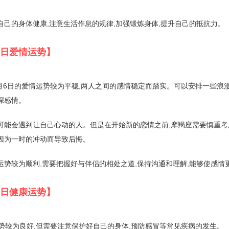
自己的身体健康,注意生活作息的规律,加强锻炼身体,提升自己的抵抗力。
月6日爱情运势】
年2月6日的爱情运势较为平稳,两人之间的感情稳定而踏实。可以安排一些浪
深感情。
可能会遇到让自己心动的人。但是在开始新的恋情之前,摩羯座需要慎重考
因为一时的冲动而导致后悔。
运势较为顺利,需要把握好与伴侣的相处之道,保持沟通和理解,能够使感情
月6日健康运势】
康运势较为良好,但需要注意保护好自己的身体,预防感冒等常见疾病的发生。