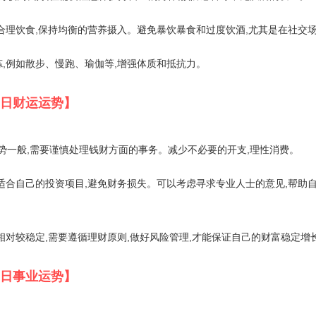
合理饮食,保持均衡的营养摄入。避免暴饮暴食和过度饮酒,尤其是在社交
,例如散步、慢跑、瑜伽等,增强体质和抵抗力。
月6日财运运势】
运势一般,需要谨慎处理钱财方面的事务。减少不必要的开支,理性消费。
适合自己的投资项目,避免财务损失。可以考虑寻求专业人士的意见,帮助
相对较稳定,需要遵循理财原则,做好风险管理,才能保证自己的财富稳定增
月6日事业运势】