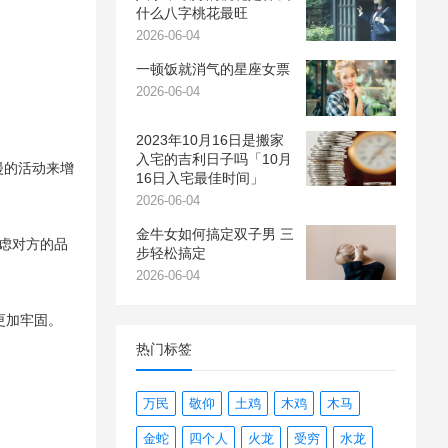
什么八字桃花最旺
2026-06-04
一顿饭就消气的星座女票
2026-06-04
2023年10月16日是搬家
入宅的吉利日子吗「10月
漫的活动来增
16日入宅最佳时间」
2026-06-04
金牛女如何搞定双子男 三
虑对方的品
步轻松搞定
2026-06-04
更加牢固。
热门标签
万民
敬仰
土鸡
木鸡
木马
金蛇
四个人
火龙
受穷
水龙