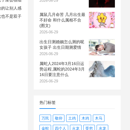
双子座会很细
2026-06-29
快的让别人感
属鼠几月命苦 几月出生最
这也不是双子
不好命 和什么属相不合
(图文)
2026-06-29
出生日测婚姻怎么测的呢
女孩子 出生日期测爱情
2026-06-29
属蛇人2024年3月16日运
势运程,属蛇的2024年3月
16日要注意什么
2026-06-29
热门标签
万民
敬仰
土鸡
木鸡
木马
金蛇
四个人
火龙
受穷
水龙