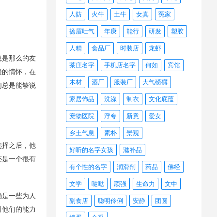
人防
火牛
土牛
女真
冤家
扬眉吐气
年庚
能行
研发
塑胶
人精
食品厂
时装店
龙虾
总是那么的友
茶庄名字
手机店名字
何如
宾馆
漫的情怀，在
木材
酒厂
服装厂
大气磅礴
们总是能够说
家居饰品
洗涤
制衣
文化底蕴
宠物医院
浮夸
新意
爱女
乡土气息
素朴
景观
选择之后，他
好听的名字女孩
滋补品
还是一个很有
有个性的名字
润滑剂
药品
佛经
文学
哒哒
顽强
生命力
文中
确是一些为人
副食店
聪明伶俐
安静
团圆
对他们的能力