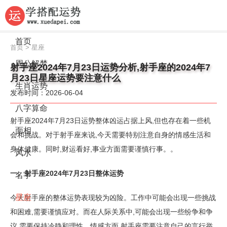
首页
首页
>
星座
周公解梦
射手座2024年7月23日运势分析,射手座的2024年7
月23日星座运势要注意什么
生肖运势
发布时间：2026-06-04
八字算命
射手座2024年7月23日运势整体凶运占据上风,但也存在着一些机
面相
会和挑战。对于射手座来说,今天需要特别注意自身的情感生活和
身体健康。同时,财运看好,事业方面需要谨慎行事。。
风水
一、射手座2024年7月23日整体运势
名字
星座
今天射手座的整体运势表现较为凶险。工作中可能会出现一些挑战
和困难,需要谨慎应对。而在人际关系中,可能会出现一些纷争和争
议,需要保持冷静和理性。情感方面,射手座需要注意自己的言行举