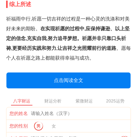
综上所述
祈福雨中行,祈愿一切吉祥的过程是一种心灵的洗涤和对美
好未来的期盼。
在实现祈愿的过程中,应保持谦逊、以上坚
定的信念,充实自我,努力追寻梦想。祈愿并非只靠口头祈
祷,更要经历实践和努力,让吉祥之光照耀前行的道路
。愿每
个人在祈愿之路上都能获得幸福与成功。
点击阅读全文
八字财运
财运分析
紫微财运
2025运势
您的姓名
您的性别
男
女