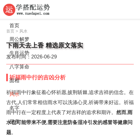
首页
首页
>
风水
周公解梦
下雨天去上香 精选原文落实
生肖运势
发布时间：2026-06-29
八字算命
祈福雨中行的吉凶分析
面相
祈福雨中行象征着心怀祈愿,披荆斩棘,追求吉祥的信念。在
风水
古代,人们常常相信雨水可以洗涤心灵,祈祷带来好运。祈福
名字
雨中行在一定程度上代表了对吉祥的追求和期许。
然而,雨
星座
水也可能带来不便,需要注意防备湿冷引发的感冒等健康问
题
。