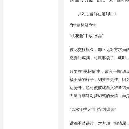
的“生气”方位。如此一来，便可
共2页,当前在第1页 1
#p#副标题#e#
“桃花瓶”中放“水晶”
彼此交往很久，却不见对方求婚
然弄巧成拙，可就麻烦了。此时，
只要在“桃花瓶”中，放入一颗“
福美满的样子，则效果更佳。因
运势外，也可使彼此渐入准备结
力量并非针对梦幻式的爱情，而
“风水守护犬”阻挡“纠缠者”
话都不曾讲过，对方却一相情愿