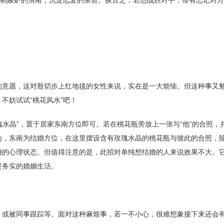
抑制嫉妒的情绪，沉淀恋爱的杂质。换言之，若想战胜对手，惟有忘记对
的意愿，这对殷切步上红地毯的女性来说，实在是一大烦恼。但这种事又
不妨试试“桃花风水”吧！
玫瑰水晶”，置于居家东南方位即可。若在桃花瓶旁放上一张与“他”的合照，
为，东南为结婚方位，在这里摆设含有玫瑰水晶的桃花瓶与彼此的合照，
婚的心理状态。但值得注意的是，此招对单纯想结婚的人来说效果不大。
是务实的婚姻生活。
，或被同事跟踪等。面对这种麻烦事，若一不小心，很难想象接下来还会