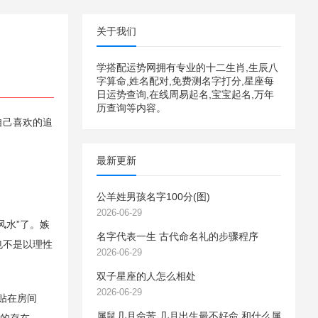
关于我们
学搭配运势网拥有专业的十二生肖,生辰八
字算命,姓名配对,免费测名字打分,星座每
日运势查询,在线周易起名,宝宝起名,万年
历查询等内容。
自己喜欢的追
最新更新
公羊姓男孩名字100分(图)
2026-06-29
风水”了。嫉
名字代表一生 古代命名礼的步骤程序
也不是以理性
2026-06-29
双子星座的人怎么相处
2026-06-29
贴在房间
属鼠几月命苦 几月出生最不好命 和什么属