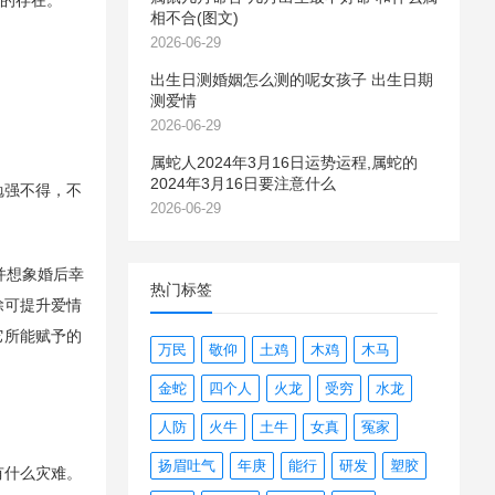
方的存在。
相不合(图文)
2026-06-29
出生日测婚姻怎么测的呢女孩子 出生日期
测爱情
2026-06-29
属蛇人2024年3月16日运势运程,属蛇的
2024年3月16日要注意什么
勉强不得，不
2026-06-29
并想象婚后幸
热门标签
除可提升爱情
它所能赋予的
万民
敬仰
土鸡
木鸡
木马
金蛇
四个人
火龙
受穷
水龙
人防
火牛
土牛
女真
冤家
扬眉吐气
年庚
能行
研发
塑胶
有什么灾难。