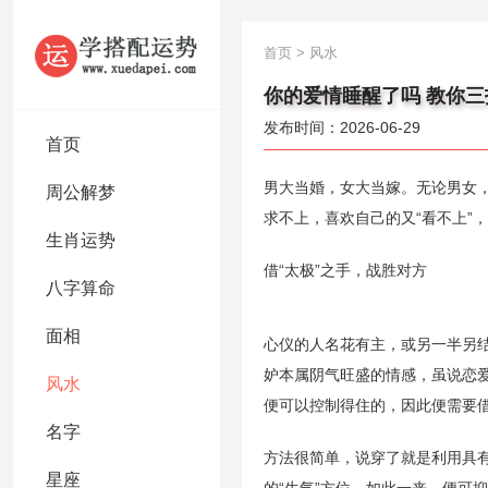
首页
>
风水
你的爱情睡醒了吗 教你三
发布时间：2026-06-29
首页
男大当婚，女大当嫁。无论男女
周公解梦
求不上，喜欢自己的又“看不上”
生肖运势
借“太极”之手，战胜对方
八字算命
面相
心仪的人名花有主，或另一半另结
妒本属阴气旺盛的情感，虽说恋
风水
便可以控制得住的，因此便需要
名字
方法很简单，说穿了就是利用具有
星座