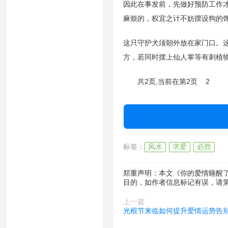
因此在事发前，先做好预防工作才
麻烦的，权宜之计不妨摆设狗的
这只守护犬须朝外放在家门口。这
方，若同时摆上仙人掌等有刺植
共2页,当前在第2页 2
标签：
风水
求爱
必胜
郑重声明：本文《你的爱情睡醒了
目的，如作者信息标记有误，请
上一篇
光棍节来临如何提升爱情运势告别