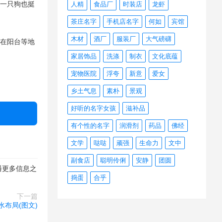
养一只狗也挺
人精
食品厂
时装店
龙虾
茶庄名字
手机店名字
何如
宾馆
木材
酒厂
服装厂
大气磅礴
放在阳台等地
家居饰品
洗涤
制衣
文化底蕴
宠物医院
浮夸
新意
爱女
乡土气息
素朴
景观
好听的名字女孩
滋补品
有个性的名字
润滑剂
药品
佛经
文学
哒哒
顽强
生命力
文中
副食店
聪明伶俐
安静
团圆
播更多信息之
捣蛋
合乎
下一篇
布局(图文)