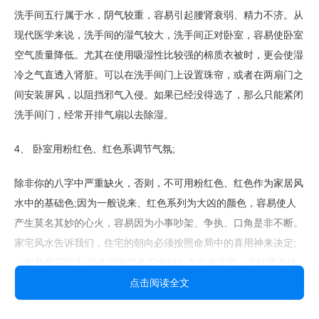
洗手间五行属于水，阴气较重，容易引起腰肾衰弱、精力不济。从
现代医学来说，洗手间的湿气较大，洗手间正对卧室，容易使卧室
空气质量降低。尤其在使用吸湿性比较强的棉质衣被时，更会使湿
冷之气直透入肾脏。可以在洗手间门上设置珠帘，或者在两扇门之
间安装屏风，以阻挡邪气入侵。如果已经没得选了，那么只能紧闭
洗手间门，经常开排气扇以去除湿。
4、 卧室用粉红色、红色系调节气氛;
除非你的八字中严重缺火，否则，不可用粉红色、红色作为家居风
水中的基础色;因为一般说来、红色系列为大凶的颜色，容易使人
产生莫名其妙的心火，容易因为小事吵架、争执、口角是非不断。
家宅风水告诉我们，住宅的朝向必须按照命局中的喜用神来决定;
一般是坐用迎吉;而住宅的颜色应由朝向方位来决定，这样两者就
能很好的统一起来。比如东与东南向的卧室宜绿、蓝色系列;南向
点击阅读全文
卧室宜淡紫色、黄色;西向宜米色、白色、灰;北宜灰白、米色;西北