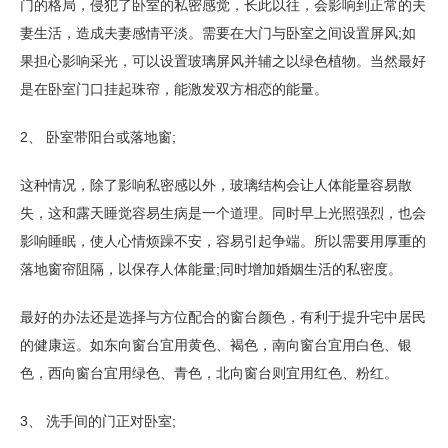
门的格局，侵犯了卧室的私密感觉，长此以往，会影响到正常的夫
妻生活，造成夫妻感情平淡。需要在大门与卧室之间设置屏风;如
果担心影响采光，可以设置玻璃屏风并辅之以绿色植物。当然最好
是在卧室门口挂起珠帘，能激发双方相恋的能量。
2、 卧室带阳台或落地窗;
这种情况，除了影响私密感以外，玻璃结构会让人体能量容易散
失，这和露天睡觉容易生病是一个道理。同时早上光照强烈，也会
影响睡眠，使人心情烦躁不安，容易引起争端。所以需要用厚重的
落地窗帘阻隔，以保存人体能量;同时增加婚姻生活的私密度。
最好的办法还是选择与方位配合的窗台颜色，有利于提升宅中居民
的健康运。如东向窗台宜用黄色、褐色，南向窗台宜用白色、银
色，西向窗台宜用绿色、青色，北向窗台则宜用红色、粉红。
3、 洗手间的门正对卧室;