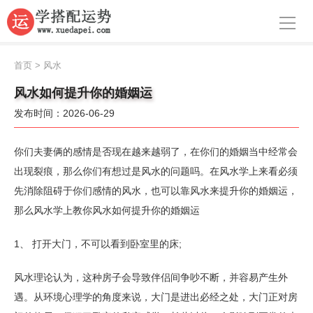
导航
首页
首页
>
风水
周公解梦
风水如何提升你的婚姻运
发布时间：2026-06-29
生肖运势
八字算命
你们夫妻俩的感情是否现在越来越弱了，在你们的婚姻当中经常会
出现裂痕，那么你们有想过是风水的问题吗。在风水学上来看必须
面相
先消除阻碍于你们感情的风水，也可以靠风水来提升你的婚姻运，
那么风水学上教你风水如何提升你的婚姻运
风水
名字
1、 打开大门，不可以看到卧室里的床;
星座
风水理论认为，这种房子会导致伴侣间争吵不断，并容易产生外
遇。从环境心理学的角度来说，大门是进出必经之处，大门正对房