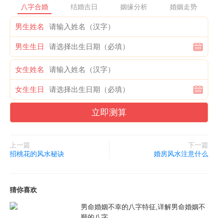
向宜灰白、黄、棕;东北向宜淡黄、铁锈色;西南向宜黄、棕色为
八字合婚
结婚吉日
姻缘分析
婚姻走势
主。如果真的喜欢红色系，而且八字中严重缺火的人，则可在局部
男生姓名
饰品的选择上采用这些颜色。比如在床边摆上一对粉红色的蜡烛，
可以促进伴侣间的沟通交流。推荐阅读：你应知道的卧室风水禁忌
男生生日
招致夫妻矛盾的卧室风水令女生感情不顺的卧室风水
女生姓名
女生生日
立即测算
上一篇
下一篇
招桃花的风水秘诀
婚房风水注意什么
猜你喜欢
男命婚姻不幸的八字特征,详解男命婚姻不
顺的八字