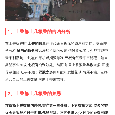
1、上香都上几根香的吉凶分析
在上香祈福时,
上香的数量
往往代表着祈愿的诚意和力度。据命理
学分析,
适当的根数
可以增加祈福的效果,但过多或者过少都可能带
来不利影响。比如,如果祈求姻缘顺利,
三根香
代表平平稳稳；如果
期望事业有成,
七根香
恰到好处。然而,如果上香数量
单数太多
,可能
导致龃龉,处事不顺；
双数太多
则可能引发桃花劫,情愿不稳。选择
适合自己的上香数量,有助于带来吉祥。
2、上香都上几根香的禁忌
在选择上香数量的时候,需注意一些禁忌。
不宜数量太多
,过多的香
火会导致场所过于拥挤,气场混乱。
不宜数量太少
,过少的香数可能