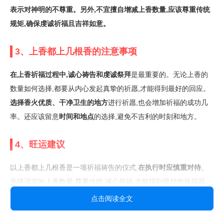
表示对神明的不尊重。另外,
不宜擅自增减
上香数量,应该尊重传统
规矩,确保虔诚祈福且吉祥如意。
3、上香都上几根香的注意事项
在上香祈福过程中,诚心祷告和虔诚祭拜
是最重要的。无论上香的
数量如何选择,都要从内心发起真挚的祈愿,才能得到最好的回应。
选择香火优质、干净卫生的地方
进行祈愿,也会增加祈福的成功几
率。还应该留意
时间和地点
的选择,避免不吉利的时刻和地方。
4、旺运建议
以上香都上几根香是一项祈福祷告的仪式,
在执行时应慎重对待
。
选择适宜的上香数量,尊重传统,诚心祝福,方能得到最好的祝福回
应。同时,也要留意各种细节和禁忌,避免带来不利影响。祈祷者应
点击阅读全文
该保持
虔诚而谨慎
的态度,既要虔诚,也要理智,才能获得神明的眷顾
和保佑。