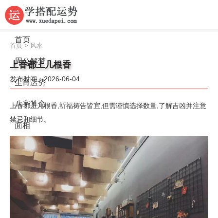
首页
首页
>
风水
周公解梦
上香都上几根香
发布时间：2026-06-04
生肖运势
八字算命
上香都上几根香,祈福祷告皆宜,但需谨慎选择数量,了解吉凶并注意
禁忌和细节。
面相
风水
名字
星座