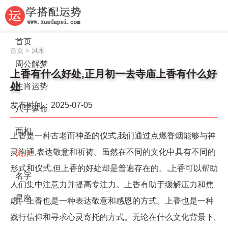
首页
首页
>
风水
周公解梦
上香有什么好处,正月初一去寺庙上香有什么好
处
生肖运势
发布时间：2025-07-05
八字算命
面相
上香是一种古老而神圣的仪式,我们通过点燃香烟能够与神
灵沟通,表达敬意和祈祷。虽然在不同的文化中具有不同的
风水
形式和仪式,但上香的好处却是普遍存在的。,上香可以帮助
名字
人们集中注意力并提高专注力。上香有助于缓解压力和焦
星座
虑。上香也是一种表达敬意和感恩的方式。上香也是一种
践行信仰和寻求心灵寄托的方式。无论在什么文化背景下,