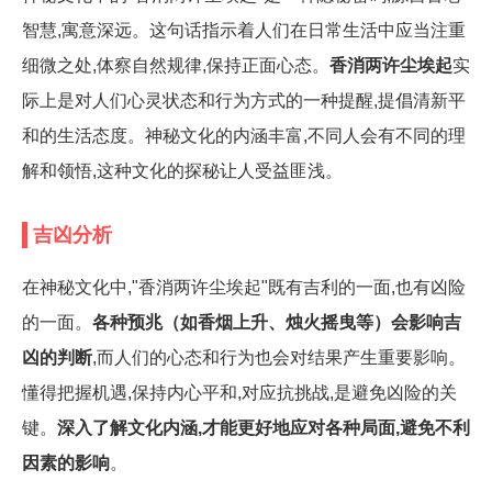
智慧,寓意深远。这句话指示着人们在日常生活中应当注重
细微之处,体察自然规律,保持正面心态。
香消两许尘埃起
实
际上是对人们心灵状态和行为方式的一种提醒,提倡清新平
和的生活态度。神秘文化的内涵丰富,不同人会有不同的理
解和领悟,这种文化的探秘让人受益匪浅。
吉凶分析
在神秘文化中,"香消两许尘埃起"既有吉利的一面,也有凶险
的一面。
各种预兆（如香烟上升、烛火摇曳等）会影响吉
凶的判断
,而人们的心态和行为也会对结果产生重要影响。
懂得把握机遇,保持内心平和,对应抗挑战,是避免凶险的关
键。
深入了解文化内涵,才能更好地应对各种局面,避免不利
因素的影响
。