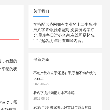
关于我们
学搭配运势网拥有专业的十二生肖,生
辰八字算命,姓名配对,免费测名字打
分,星座每日运势查询,在线周易起名,
宝宝起名,万年历查询等内容。
最新更新
始，有新的
个平稳的状
不动产纹在左手还是右手,手相不动产线的
人命运
2026-06-29
看名字测婚姻配对准不准呢
2026-06-29
些波动，需
2025年6月搬家哪天好吉日与适合时辰