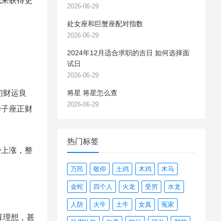
钱来获得更
2026-06-29
处女座和巨蟹座配对指数
2026-06-29
2024年12月适合求职的吉日 如何选择面
试日
2026-06-29
初财运良
将星 将星怎么查
2026-06-29
狮子座正财
热门标签
上涨，整
万民
敬仰
土鸡
木鸡
木马
金蛇
四个人
火龙
受穷
水龙
人防
火牛
土牛
女真
冤家
算理想，甚