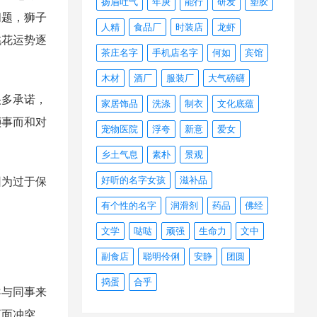
扬眉吐气
年庚
能行
研发
塑胶
问题，狮子
人精
食品厂
时装店
龙虾
桃花运势逐
茶庄名字
手机店名字
何如
宾馆
木材
酒厂
服装厂
大气磅礴
多承诺，
家居饰品
洗涤
制衣
文化底蕴
琐事而和对
宠物医院
浮夸
新意
爱女
乡土气息
素朴
景观
好听的名字女孩
滋补品
为过于保
有个性的名字
润滑剂
药品
佛经
文学
哒哒
顽强
生命力
文中
副食店
聪明伶俐
安静
团圆
捣蛋
合乎
与同事来
正面冲突。