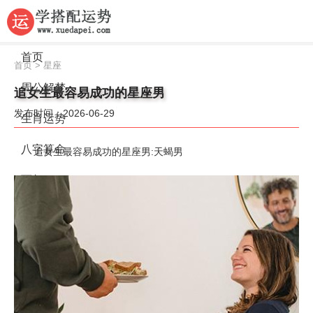
首页
首页
>
星座
周公解梦
追女生最容易成功的星座男
发布时间：2026-06-29
生肖运势
八字算命
追女生最容易成功的星座男:天蝎男
面相
风水
名字
星座