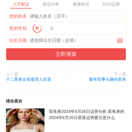
八字财运
财运分析
紫微财运
2025运势
耐心和爱来。白羊男的性格是很直接的,如果你是一个什么都不懂
的女人,在感情中白羊男也是很容易变心的。也许你的身上没有白
您的姓名
羊男喜欢的亮点,但是你能够让白羊男对你感兴趣,你们的关系也会
您的性别
男
女
有比较大的转变呢!白羊座的男人对于爱情一直是自信满满的,不过
他也是很容易被感动的,特别是在你的长相上,他看起来很是自信的,
出生日期
但是你在白羊男面前的时候不要表现得太过于柔弱哦!否则白羊男
立即测算
是对你的好感就不会长久的。
上一篇
下一篇
十二星座女谁最受人欢迎
最有军事头脑的星座
猜你喜欢
双鱼座2024年6月26日运势分析,双鱼座的
2024年6月26日星座运势要注意什么