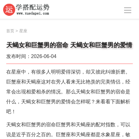
导航
首页
首页
>
星座
周公解梦
天蝎女和巨蟹男的宿命 天蝎女和巨蟹男的爱情
生肖运势
发布时间：2026-06-04
八字算命
在星座中，有很多人明明爱得深切，却又彼此纠缠折磨。
面相
巨蟹座和天蝎座这对在旁人看来无比艳羡的完美情侣，经
常会出现相爱相杀的情况。那么天蝎女和巨蟹男的宿命是
风水
什么，天蝎女和巨蟹男的爱情会怎样呢？来看看下面解析
名字
吧！
星座
天蝎女和巨蟹男的宿命巨蟹男和天蝎座的配对指数，可以
说是近乎百分之百的。巨蟹座和天蝎座都是水象星座，敏