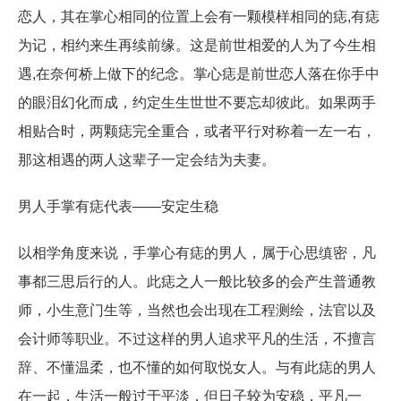
恋人，其在掌心相同的位置上会有一颗模样相同的痣,有痣
为记，相约来生再续前缘。这是前世相爱的人为了今生相
遇,在奈何桥上做下的纪念。掌心痣是前世恋人落在你手中
的眼泪幻化而成，约定生生世世不要忘却彼此。如果两手
相贴合时，两颗痣完全重合，或者平行对称着一左一右，
那这相遇的两人这辈子一定会结为夫妻。
男人手掌有痣代表——安定生稳
以相学角度来说，手掌心有痣的男人，属于心思缜密，凡
事都三思后行的人。此痣之人一般比较多的会产生普通教
师，小生意门生等，当然也会出现在工程测绘，法官以及
会计师等职业。不过这样的男人追求平凡的生活，不擅言
辞、不懂温柔，也不懂的如何取悦女人。与有此痣的男人
在一起，生活一般过于平淡，但日子较为安稳，平凡一