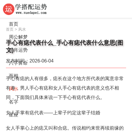
首页
首页
>
风水
周公解梦
手心有痣代表什么_手心有痣代表什么意思(图
文)
生肖运势
发布时间：2026-06-04
八字算命
面相
手心有痣的人有很多，痣长在这个地方所代表的寓意非常
有趣，男人手心有痣和女人手心有痣代表的意义也不相
风水
同，下面我们具体来说一下手心有痣代表什么。
名字
女人手掌有痣代表——上辈子约定这辈子结婚
星座
女人手掌心上的痣又叫和合痣。传说相约来世再续前缘的