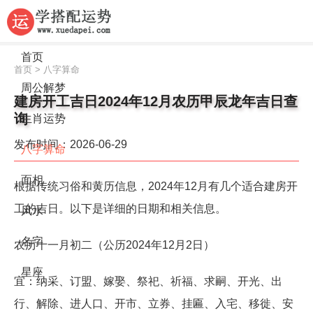
首页
首页
>
八字算命
周公解梦
建房开工吉日2024年12月农历甲辰龙年吉日查
询
生肖运势
发布时间：2026-06-29
八字算命
面相
根据传统习俗和黄历信息，2024年12月有几个适合建房开
工的吉日。以下是详细的日期和相关信息。
风水
名字
农历十一月初二（公历2024年12月2日）
星座
宜：纳采、订盟、嫁娶、祭祀、祈福、求嗣、开光、出
行、解除、进人口、开市、立券、挂匾、入宅、移徙、安