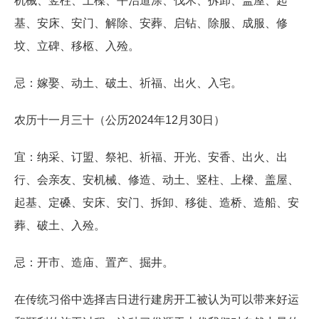
机械、竖柱、上樑、平治道涂、伐木、拆卸、盖屋、起
基、安床、安门、解除、安葬、启钻、除服、成服、修
坟、立碑、移柩、入殓。
忌：嫁娶、动土、破土、祈福、出火、入宅。
农历十一月三十（公历2024年12月30日）
宜：纳采、订盟、祭祀、祈福、开光、安香、出火、出
行、会亲友、安机械、修造、动土、竖柱、上樑、盖屋、
起基、定磉、安床、安门、拆卸、移徙、造桥、造船、安
葬、破土、入殓。
忌：开市、造庙、置产、掘井。
在传统习俗中选择吉日进行建房开工被认为可以带来好运