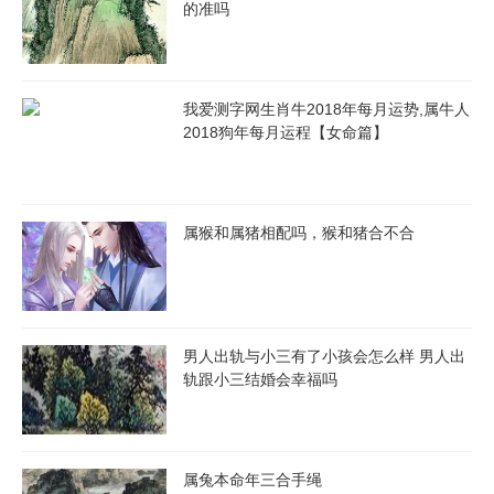
的准吗
此外,居家生活环境也需要保持整洁和舒适。良好的居住环境对身
心健康有着重要的影响。要定期做好家居清洁和整理,保持空气流
通和环境卫生。
我爱测字网生肖牛2018年每月运势,属牛人
2018狗年每月运程【女命篇】
属龙人2024年10月13日事业运势：
属龙人在2024年10月13日的事业运势向上发展。你的工作态度认
真,目标明确,能够充分发挥自己的能力和潜力。在工作中,你会遇到
属猴和属猪相配吗，猴和猪合不合
一些挑战和困难,但你有足够的应变能力和智慧来应对。通过解决
问题和克服困难,你能够取得较好的业绩。
对于属龙人而言,要在工作中保持高度的积极性和主动性。要主动
男人出轨与小三有了小孩会怎么样 男人出
学习新知识和技能,不断提升自己的能力和竞争力。同时,要加强与
轨跟小三结婚会幸福吗
同事和上级的沟通和合作,建立良好的工作团队和人际关系。
此外,有些属龙人可能会面临一些职业发展的选择和机会。要谨慎
属兔本命年三合手绳
对待这些机会,分析利弊,选择适合自己的职业道路和发展方向。