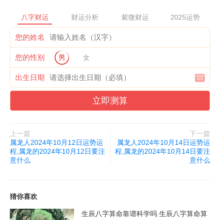
八字财运
财运分析
紫微财运
2025运势
您的姓名
对于属龙人而言,财富运势的提升也需要在工作和职业生涯方面付
出努力和积极进取。只有通过努力工作,提高自己的能力和价值,才
您的性别
男
女
能获得更多的回报和财富。
出生日期
属龙人2024年10月13日健康运势：
立即测算
属龙人2024年10月13日的健康状况良好。你的身体比较健康,没有
大的疾病和不适。可以适量锻炼身体,增强体质。良好的身体状态
上一篇
下一篇
会带来良好的心情和积极的工作状态。
属龙人2024年10月12日运势运
属龙人2024年10月14日运势运
程,属龙的2024年10月12日要注
程,属龙的2024年10月14日要注
意什么
意什么
然而,虽然身体健康,但也需要注意饮食和作息的规律。合理的饮食
结构和作息习惯有助于维持身体的健康状态。尤其在饮食上,要避
免过多的油腻食物和不健康的快餐,多摄入新鲜蔬果和营养均衡的
猜你喜欢
食物。
生辰八字算命靠谱科学吗 生辰八字算命算