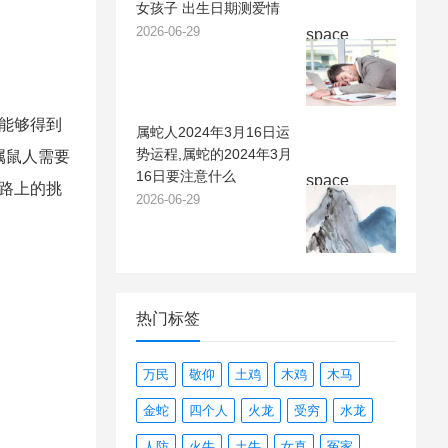
女孩子 出生日期测爱情
2026-06-29
space
,能够得到
属蛇人2024年3月16日运
势运程,属蛇的2024年3月
属鼠人需要
16日要注意什么
space
道路上的挑
2026-06-29
热门标签
万民
敬仰
土鸡
木鸡
木马
金蛇
四个人
火龙
受穷
水龙
人防
火牛
土牛
女真
冤家