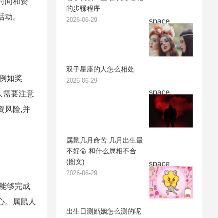
时间和资
的步骤程序
活动。
2026-06-29
space
双子星座的人怎么相处
,例如奖
2026-06-29
space
人需要注意
资风险,并
属鼠几月命苦 几月出生最
不好命 和什么属相不合
(图文)
space
2026-06-29
,能够完成
心。属鼠人
出生日测婚姻怎么测的呢