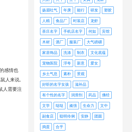
扬眉吐气
年庚
能行
研发
塑胶
人精
食品厂
时装店
龙虾
茶庄名字
手机店名字
何如
宾馆
木材
酒厂
服装厂
大气磅礴
家居饰品
洗涤
制衣
文化底蕴
宠物医院
浮夸
新意
爱女
间的感情也
乡土气息
素朴
景观
鼠人来说,
好听的名字女孩
滋补品
鼠人需要注
有个性的名字
润滑剂
药品
佛经
文学
哒哒
顽强
生命力
文中
副食店
聪明伶俐
安静
团圆
捣蛋
合乎