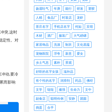
扬眉吐气
年庚
能行
研发
塑胶
人精
食品厂
时装店
龙虾
茶庄名字
手机店名字
何如
宾馆
冲突,这时
木材
酒厂
服装厂
大气磅礴
稳定性。对
家居饰品
洗涤
制衣
文化底蕴
宠物医院
浮夸
新意
爱女
乡土气息
素朴
景观
好听的名字女孩
滋补品
者冲动,要冷
有个性的名字
润滑剂
药品
佛经
劳累而影响
文学
哒哒
顽强
生命力
文中
副食店
聪明伶俐
安静
团圆
捣蛋
合乎