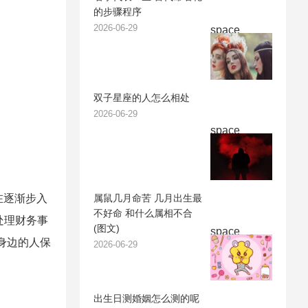
的步骤程序
2026-06-29
space
双子星座的人怎么相处
2026-06-29
space
属鼠几月命苦 几月出生最
在逐渐步入
不好命 和什么属相不合
处理财务事
(图文)
space
身边的人保
2026-06-29
出生日测婚姻怎么测的呢