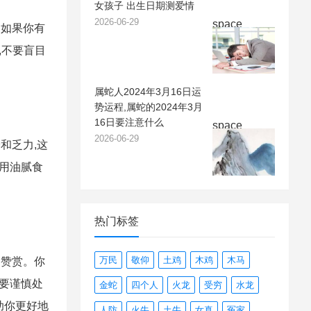
女孩子 出生日期测爱情
2026-06-29
space
。如果你有
,不要盲目
属蛇人2024年3月16日运
势运程,属蛇的2024年3月
16日要注意什么
space
2026-06-29
和乏力,这
食用油腻食
热门标签
万民
敬仰
土鸡
木鸡
木马
和赞赏。你
需要谨慎处
金蛇
四个人
火龙
受穷
水龙
助你更好地
人防
火牛
土牛
女真
冤家